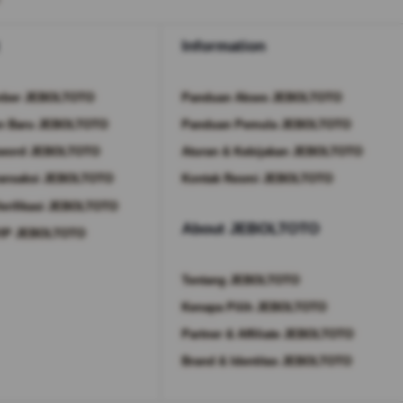
Information
mber JEBOLTOTO
Panduan Akses JEBOLTOTO
un Baru JEBOLTOTO
Panduan Pemula JEBOLTOTO
sword JEBOLTOTO
Aturan & Kebijakan JEBOLTOTO
ransaksi JEBOLTOTO
Kontak Resmi JEBOLTOTO
erifikasi JEBOLTOTO
About JEBOLTOTO
VIP JEBOLTOTO
Tentang JEBOLTOTO
Kenapa Pilih JEBOLTOTO
Partner & Affiliate JEBOLTOTO
Brand & Identitas JEBOLTOTO