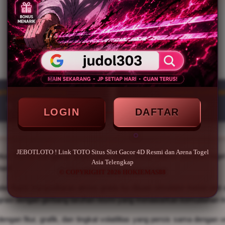
OTO Slot Gacor Terpercay
Terpopuler
ISTEM PEMBAYARAN
LAYANAN SUPPOR
5 Metode
24/7
LOGIN
DAFTAR
JEBOTLOTO ! Link TOTO Situs Slot Gacor 4D Resmi dan Arena Togel
 situs TOTO slot gacor terpercaya. Kami menyediakan pasaran toge
Asia Telengkap
ari!
© COPYRIGHT 2026 HOKIEMAS88
 Kami menyediakan akses gratis ke ribuan simulator mesin slot onl
ntegrasi dengan gerbang taruhan resmi yang menawarkan kemudahan tr
dengan fitur, grafik, dan tingkat volatilitas yang persis sama denga