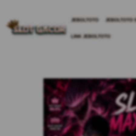
Skip
to
content
JEBOLTOTO
JEBOLTOTO 
LINK JEBOLTOTO
Buka Info Lebih Lanjut