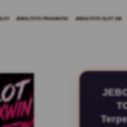
SLOT
JEBOLTOTO PRAGMATIC
JEBOLTOTO SLOT 10K
JEBO
T
Terp