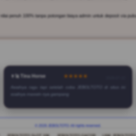
i nilai penuh 100% tanpa potongan biaya admin untuk deposit via pul
JEBOLTOTO
Tina Horse
★★★★★
2026-07-12
Awalnya ragu tapi setelah coba JEBOLTOTO di situs ini
soalnya maxwin nya gampang
© 2026 JEBOLTOTO. All rights reserved.
C
JEBOLTOTO SLOT 10K
JEBOLTOTO GACOR
LINK JEBOLTOTO