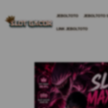
Skip
to
content
JEBOLTOTO
JEBOLTOTO 
LINK JEBOLTOTO
Buka Info Lebih Lanjut