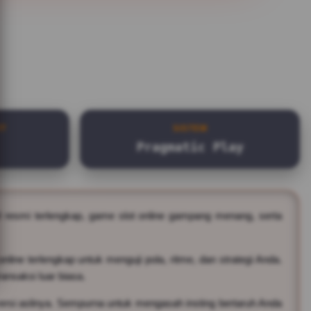
a dan Bandar Togel Asia
T
SISTEM
Pragmatic Play
l resmi terlengkap, game slot online gampang menang, serta
ine terlengkap untuk menguji pola, ritme, dan strategi Anda.
ansaksi luar biasa.
n versi aslinya. Sempurna untuk mengasah insting bertaruh Anda