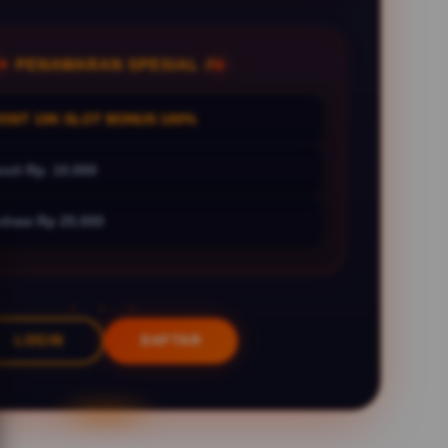
PENAWARAN SPESIAL
SIT 10K SLOT BONUS 100%
sit Rp. 10.000
hdraw Rp 25.000
LOGIN
DAFTAR