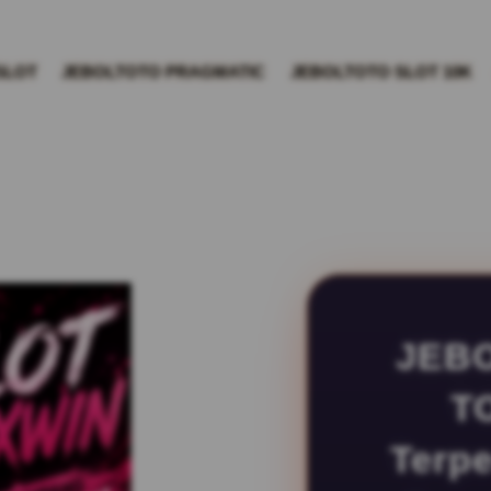
SLOT
JEBOLTOTO PRAGMATIC
JEBOLTOTO SLOT 10K
JEBO
T
Terp