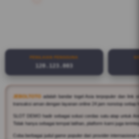
Layer Popup Close
JEBOLTOTO: Link Situ T
PENILAIAN PENGGUNA
S
120.123.003
JEBOLTOTO
adalah bandar togel Asia terpopuler dan link
transaksi aman dengan layanan online 24 jam nonstop setiap h
SLOT DEMO hadir sebagai solusi cerdas satu atap untuk Anda!
Tidak hanya sebagai tempat latihan, platform kami juga teri
Coba berbagai judul game populer dari provider internasional 