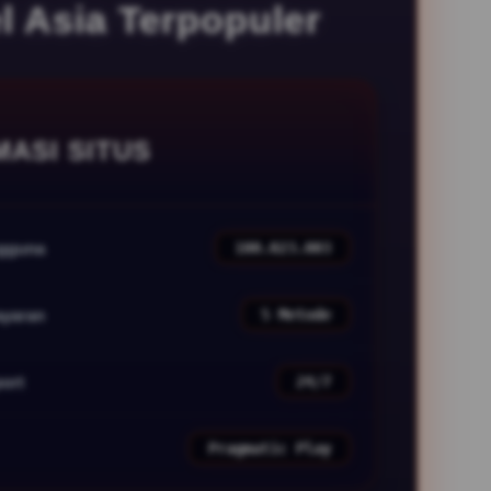
l Asia Terpopuler
MASI SITUS
ngguna
100.023.003
ayaran
5 Metode
ort
24/7
Pragmatic Play