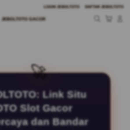
LOGIN JEBOLTOTO
DAFTAR JEBOLTOTO
Cari
Troli
Login/Sign-Up
JEBOLTOTO GACOR
Cari
LTOTO: Link Situ
OTO Slot Gacor
ercaya dan Bandar