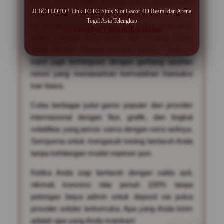
SLOT DEMO hadir sebagai solusi cerdas satu
JEBOTLOTO ! Link TOTO Situs Slot Gacor 4D Resmi dan Arena
atap untuk Anda! Kami menyediakan akses gratis
Togel Asia Telengkap
ke ribuan simulator mesin slot online terlengkap
© COPYRIGHT 2026 HOKIEMAS88
untuk menguji pola, ritme, dan strategi Anda.
Tidak hanya sebagai tempat latihan, platform
kami juga terintegrasi dengan gerbang taruhan
resmi yang menawarkan kemudahan transaksi
luar biasa.
Coba berbagai judul game populer dari provider
internasional dengan fitur, grafik, dan tingkat
volatilitas yang persis sama dengan versi aslinya.
Sempurna untuk mengasah insting bertaruh Anda
tanpa kehilangan modal sepeser pun.
Ketika Anda siap bertaruh dengan saldo asli,
nikmati konversi nilai penuh 100% tanpa
potongan biaya admin untuk deposit via pulsa
provider seluler terkemuka. Apa yang Anda kirim
adalah apa yang Anda mainkan!