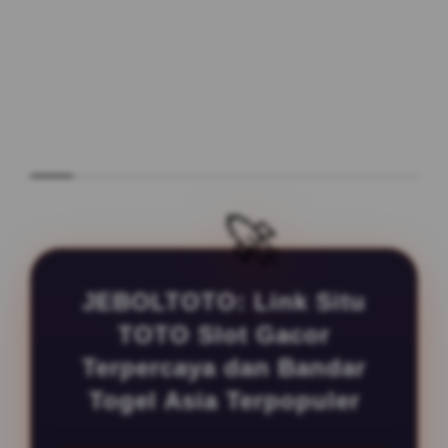
JEBOLTOTO: Link Situ
TOTO Slot Gacor
Terpercaya dan Bandar
Togel Asia Terpopuler