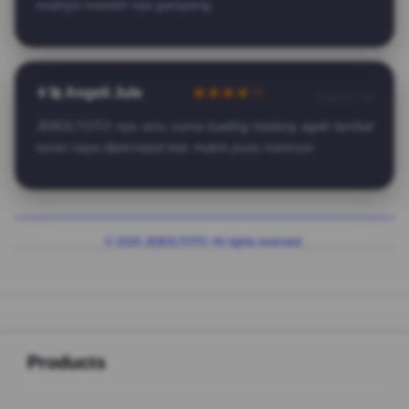
soalnya maxwin nya gampang
Angeli Jule
★★★★☆
2026-07-14
JEBOLTOTO nya seru cuma loading kadang agak lambat
saran saya dipercepat biar makin puas mainnya
© 2026 JEBOLTOTO. All rights reserved.
Buka
Footer Navigation
Products