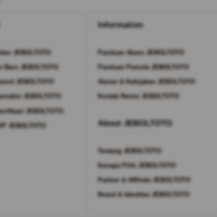
Information
mber JEBOLTOTO
Panduan Akses JEBOLTOTO
un Baru JEBOLTOTO
Panduan Pemula JEBOLTOTO
sword JEBOLTOTO
Aturan & Kebijakan JEBOLTOTO
ransaksi JEBOLTOTO
Kontak Resmi JEBOLTOTO
erifikasi JEBOLTOTO
About JEBOLTOTO
VIP JEBOLTOTO
Tentang JEBOLTOTO
Kenapa Pilih JEBOLTOTO
Partner & Affiliate JEBOLTOTO
Brand & Identitas JEBOLTOTO