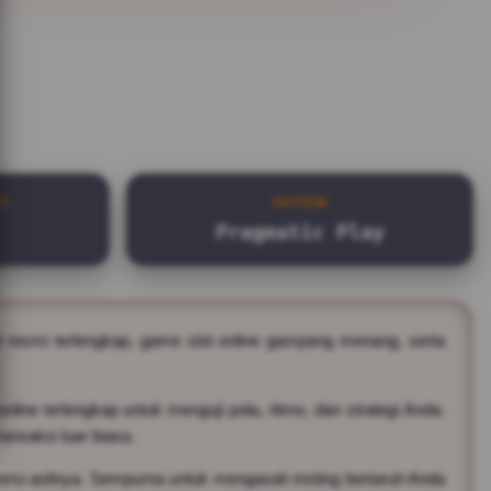
a dan Bandar Togel Asia
T
SISTEM
Pragmatic Play
l resmi terlengkap, game slot online gampang menang, serta
ine terlengkap untuk menguji pola, ritme, dan strategi Anda.
ansaksi luar biasa.
n versi aslinya. Sempurna untuk mengasah insting bertaruh Anda