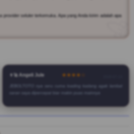
sa provider seluler terkemuka. Apa yang Anda kirim adalah apa
Angeli Jule
★★★★☆
2026-07-14
JEBOLTOTO nya seru cuma loading kadang agak lambat
saran saya dipercepat biar makin puas mainnya