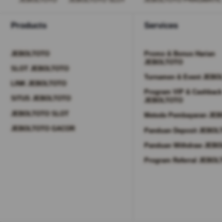
Footer Navigation
Products
Services
JEBOLTOTO
Promo & Bonus Harian
JEBOLTOTO
SLOT JEBOLTOTO
Turnamen & Event JEB
LINK JEBOLTOTO
Program VIP & Cashbac
SITUS JEBOLTOTO
JEBOLTOTO
JEBOLTOTO SLOT
Metode Pembayaran JE
JEBOLTOTO GACOR
Panduan Deposit JEBO
Panduan Withdraw JEB
Program Referral JEBO