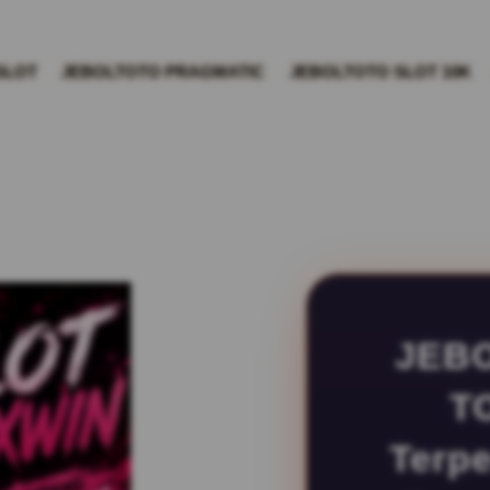
SLOT
JEBOLTOTO PRAGMATIC
JEBOLTOTO SLOT 10K
JEBO
T
Terp