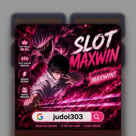
PENILAIAN PENGGUNA
SISTEM PEMBAYARAN
120.123.003
5 Metode
LAYANAN SUPPORT
SISTEM
24/7
Pragmatic Play
JEBOLTOTO
adalah bandar togel Asia terpopuler
dan link situs TOTO slot gacor terpercaya. Kami
menyediakan pasaran togel resmi terlengkap,
game slot online gampang menang, serta
transaksi aman dengan layanan online 24 jam
nonstop setiap hari!