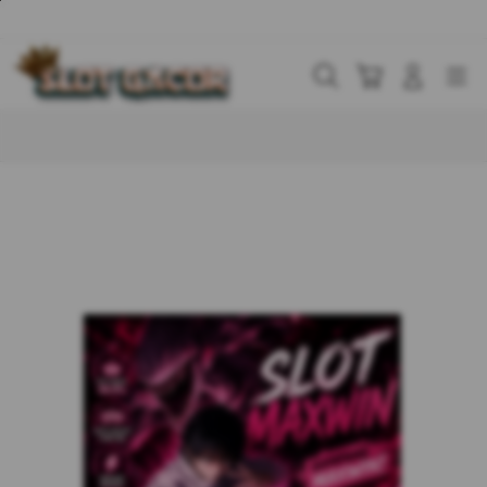
Skip
to
content
Cari
Troli
Login
Navigation
Buka Info Lebih Lanjut