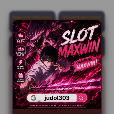
PENILAIAN PENGGUNA
SISTEM PEMBAYARAN
120.123.003
5 Metode
LAYANAN SUPPORT
SISTEM
24/7
Pragmatic Play
JEBOLTOTO
adalah bandar togel Asia terpopuler
dan link situs TOTO slot gacor terpercaya. Kami
menyediakan pasaran togel resmi terlengkap,
game slot online gampang menang, serta
transaksi aman dengan layanan online 24 jam
nonstop setiap hari!