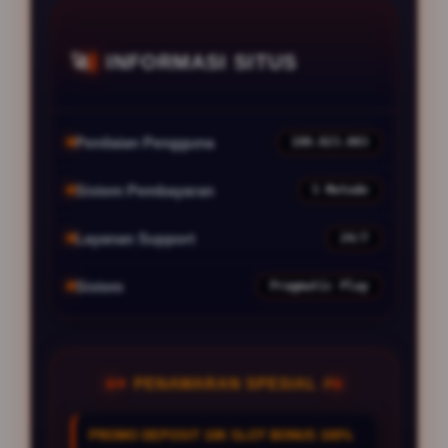
INFORMASI SITUS
Penilaian Pengguna
100.023.003
Sistem Pembayaran
5 Metode
Layanan Support
24/7
Sistem
Pragmatic Play
PENAWARAN SPESIAL
PROMO DEPOSIT 10K SLOT BONUS 100%