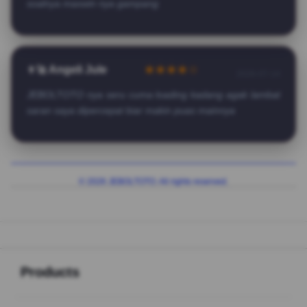
soalnya maxwin nya gampang
Angeli Jule
★★★★☆
2026-07-14
JEBOLTOTO nya seru cuma loading kadang agak lambat
saran saya dipercepat biar makin puas mainnya
© 2026 JEBOLTOTO. All rights reserved.
Buka
Footer Navigation
Products