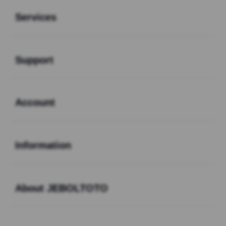
Buka
Services
Buka
Support
Buka
Account
Buka
Information
Buka
About JEBOLTOTO