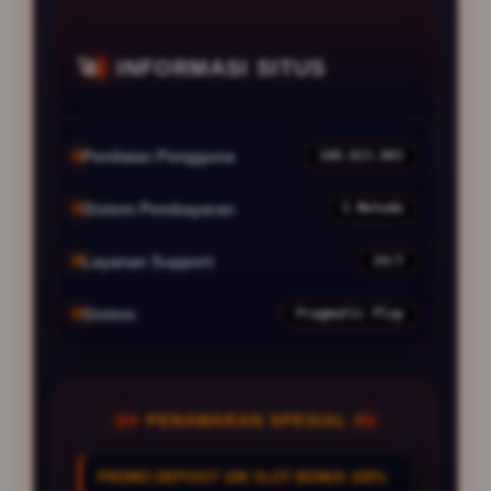
INFORMASI SITUS
Penilaian Pengguna
100.023.003
Sistem Pembayaran
5 Metode
Layanan Support
24/7
Sistem
Pragmatic Play
PENAWARAN SPESIAL
PROMO DEPOSIT 10K SLOT BONUS 100%