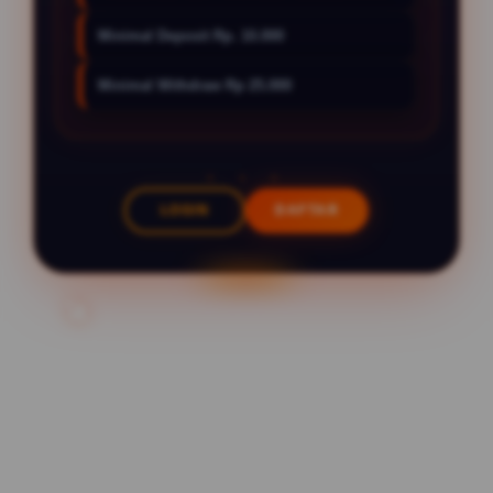
Minimal Deposit Rp. 10.000
Minimal Withdraw Rp 25.000
LOGIN
DAFTAR
Layer Popup Close
JEBOLTOTO: Link Situ
TOTO Slot Gacor Terpercaya
dan Bandar Togel Asia
Terpopuler