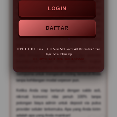
SLOT DEMO hadir sebagai solusi cerdas satu
atap untuk Anda! Kami menyediakan akses gratis
LOGIN
ke ribuan simulator mesin slot online terlengkap
untuk menguji pola, ritme, dan strategi Anda.
Tidak hanya sebagai tempat latihan, platform
DAFTAR
kami juga terintegrasi dengan gerbang taruhan
resmi yang menawarkan kemudahan transaksi
luar biasa.
JEBOTLOTO ! Link TOTO Situs Slot Gacor 4D Resmi dan Arena
Togel Asia Telengkap
Coba berbagai judul game populer dari provider
© COPYRIGHT 2026 HOKIEMAS88
internasional dengan fitur, grafik, dan tingkat
volatilitas yang persis sama dengan versi aslinya.
Sempurna untuk mengasah insting bertaruh Anda
tanpa kehilangan modal sepeser pun.
Ketika Anda siap bertaruh dengan saldo asli,
nikmati konversi nilai penuh 100% tanpa
potongan biaya admin untuk deposit via pulsa
provider seluler terkemuka. Apa yang Anda kirim
adalah apa yang Anda mainkan!