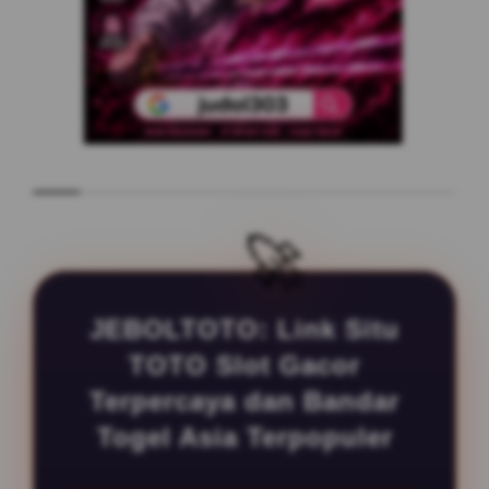
JEBOLTOTO: Link Situ
TOTO Slot Gacor
Terpercaya dan Bandar
Togel Asia Terpopuler