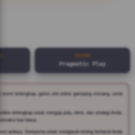
a dan Bandar Togel Asia
T
SISTEM
Pragmatic Play
l resmi terlengkap, game slot online gampang menang, serta
ine terlengkap untuk menguji pola, ritme, dan strategi Anda.
ansaksi luar biasa.
n versi aslinya. Sempurna untuk mengasah insting bertaruh Anda