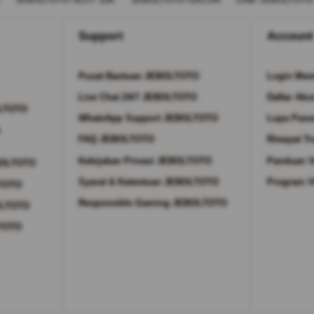
Support
Account
Pusat Bantuan JEBOLTOTO
Login Me
Live Chat 24/7 JEBOLTOTO
Daftar Ak
OLTOTO
WhatsApp Support JEBOLTOTO
Lupa Pas
k
FAQ JEBOLTOTO
Riwayat T
Kebijakan Privasi JEBOLTOTO
Panduan V
BOLTOTO
Syarat & Ketentuan JEBOLTOTO
Program 
LTOTO
Responsible Gaming JEBOLTOTO
OLTOTO
LTOTO