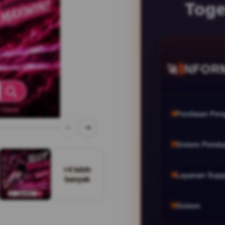
Toge
INFOR
Penilaian Pe
Sebelumnya
Berikutnya
Sistem Pemb
+4 lebih
Layanan Supp
banyak
Sistem