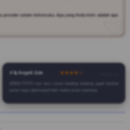
sa provider seluler terkemuka. Apa yang Anda kirim adalah apa
Angeli Jule
★★★★☆
2026-07-14
JEBOLTOTO nya seru cuma loading kadang agak lambat
saran saya dipercepat biar makin puas mainnya