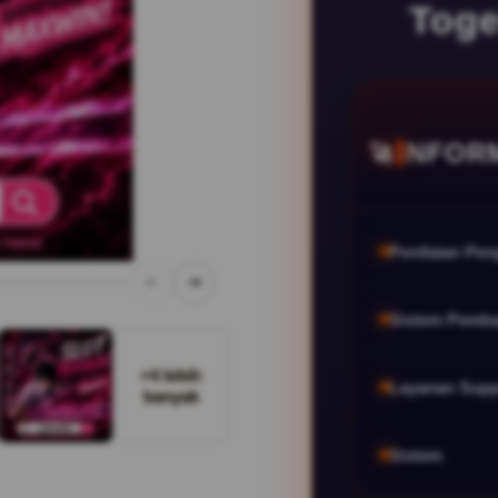
Toge
INFOR
Penilaian Pe
Sebelumnya
Berikutnya
Sistem Pemb
+4 lebih
Layanan Supp
banyak
Sistem