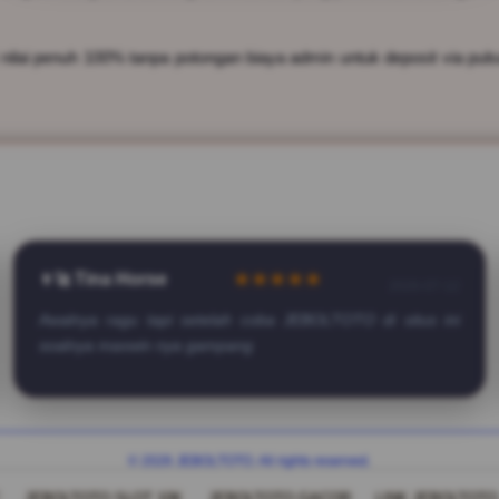
i nilai penuh 100% tanpa potongan biaya admin untuk deposit via pul
JEBOLTOTO
Tina Horse
★★★★★
2026-07-12
Awalnya ragu tapi setelah coba JEBOLTOTO di situs ini
soalnya maxwin nya gampang
© 2026 JEBOLTOTO. All rights reserved.
C
JEBOLTOTO SLOT 10K
JEBOLTOTO GACOR
LINK JEBOLTOTO