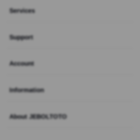
Buka
Services
Buka
Support
Buka
Account
Buka
Information
Buka
About JEBOLTOTO