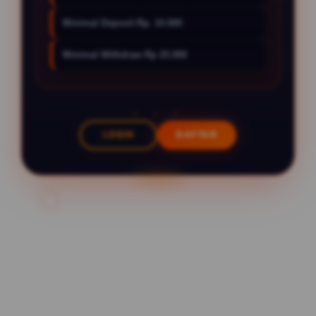
Minimal Deposit Rp. 10.000
Minimal Withdraw Rp 25.000
LOGIN
DAFTAR
Layer Popup Close
JEBOLTOTO: Link Situ
TOTO Slot Gacor Terpercaya
dan Bandar Togel Asia
Terpopuler