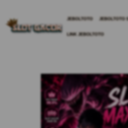
Skip
to
content
JEBOLTOTO
JEBOLTOTO 
LINK JEBOLTOTO
Buka Info Lebih Lanjut