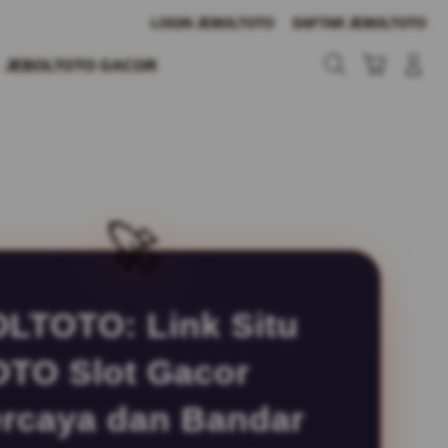
LOGIN JEBOLTOTO
DAFTAR JEBOLTOTO
Cari
Troli
Login/Sign-Up
JEBOLTOTO GACOR
Cari
LTOTO: Link Situ
OTO Slot Gacor
ercaya dan Bandar