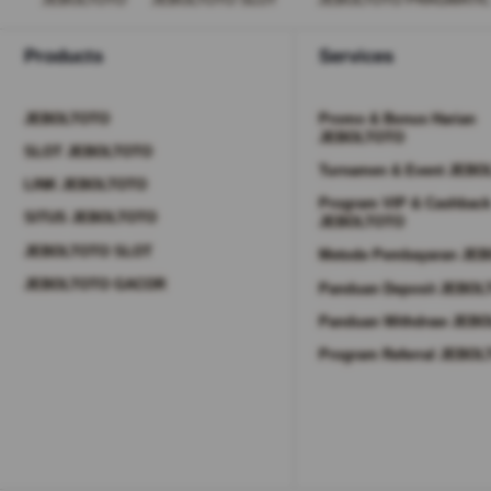
Footer Navigation
Products
Services
JEBOLTOTO
Promo & Bonus Harian
JEBOLTOTO
SLOT JEBOLTOTO
Turnamen & Event JEB
LINK JEBOLTOTO
Program VIP & Cashbac
SITUS JEBOLTOTO
JEBOLTOTO
JEBOLTOTO SLOT
Metode Pembayaran JE
JEBOLTOTO GACOR
Panduan Deposit JEBO
Panduan Withdraw JEB
Program Referral JEBO