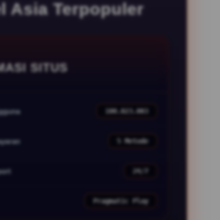
l Asia Terpopuler
MASI SITUS
ngguna
100.023.003
ayaran
5 Metode
ort
24/7
Pragmatic Play