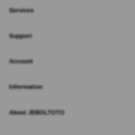
Buka
Services
Buka
Support
Buka
Account
Buka
Information
Buka
About JEBOLTOTO