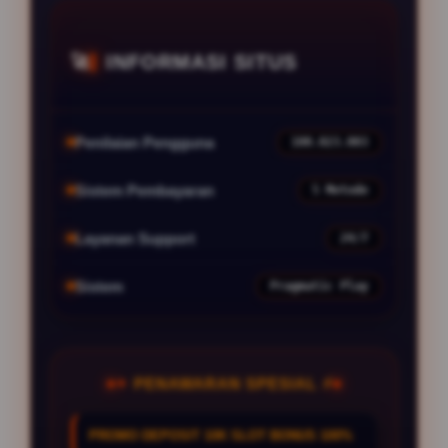
INFORMASI SITUS
Penilaian Pengguna
100.023.003
Sistem Pembayaran
5 Metode
Layanan Support
24/7
Sistem
Pragmatic Play
PENAWARAN SPESIAL
PROMO DEPOSIT 10K SLOT BONUS 100%