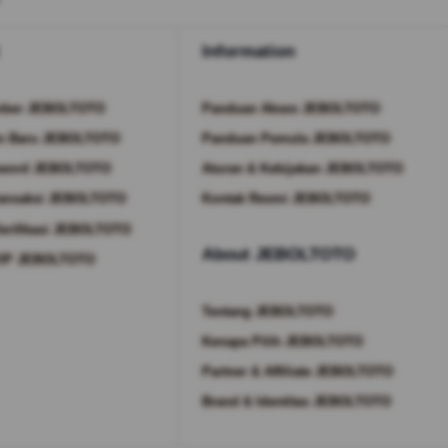
Information
mber JEBOLTOTO
Panduan Akses JEBOLTOTO
un Baru JEBOLTOTO
Panduan Pemula JEBOLTOTO
sword JEBOLTOTO
Aturan & Kebijakan JEBOLTOTO
ransaksi JEBOLTOTO
Kontak Resmi JEBOLTOTO
erifikasi JEBOLTOTO
About JEBOLTOTO
VIP JEBOLTOTO
Tentang JEBOLTOTO
Kenapa Pilih JEBOLTOTO
Partner & Affiliate JEBOLTOTO
Brand & Identitas JEBOLTOTO