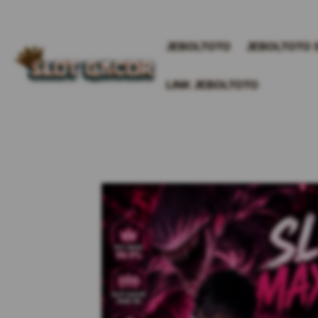
Skip
to
content
JEBOLTOTO
JEBOLTOTO 
LINK JEBOLTOTO
Buka Info Lebih Lanjut