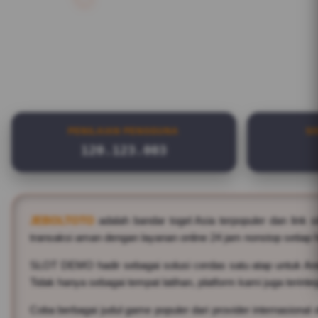
Layer Popup Close
JEBOLTOTO: Link Situ T
PENILAIAN PENGGUNA
S
120.123.003
JEBOLTOTO
adalah bandar togel Asia terpopuler dan link
transaksi aman dengan layanan online 24 jam nonstop setiap h
SLOT DEMO hadir sebagai solusi cerdas satu atap untuk Anda!
Tidak hanya sebagai tempat latihan, platform kami juga teri
Coba berbagai judul game populer dari provider internasional 