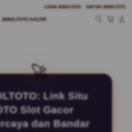
LOGIN JEBOLTOTO
DAFTAR JEBOLTOTO
Cari
Troli
Login/Sign-Up
JEBOLTOTO GACOR
Cari
LTOTO: Link Situ
OTO Slot Gacor
ercaya dan Bandar