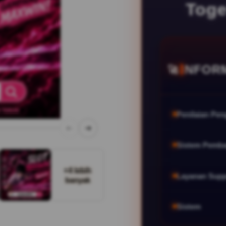
Toge
INFOR
Penilaian Pe
Sebelumnya
Berikutnya
Sistem Pemb
+4 lebih
Layanan Supp
banyak
Sistem