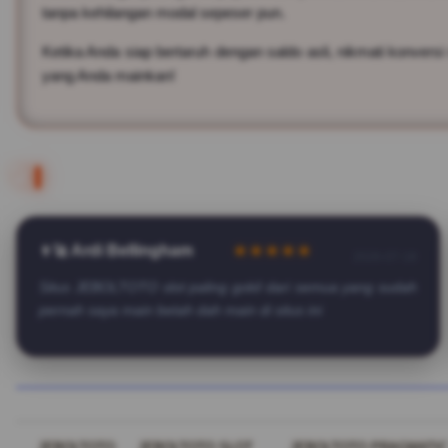
tanpa kehilangan modal sepeser pun.
Ketika Anda siap bertaruh dengan saldo asli, nikmati konvers
yang Anda mainkan!
ULASAN TERBARU KOMUNITAS 
Ardi Bellingham
★★★★★
2026-07-18
Situs JEBOLTOTO slot paling gokil dari semua yang sudah
pernah saya main betah dah main di situs ini
JEBOLTOTO
JEBOLTOTO SLOT
JEBOLTOTO PRAGMATI