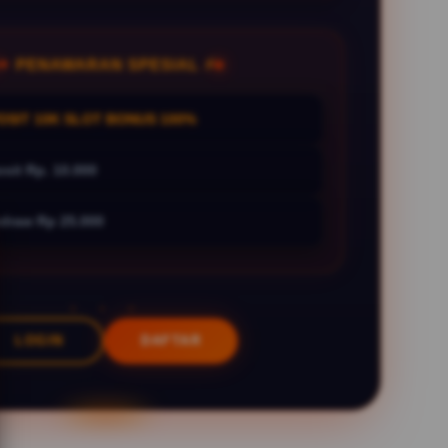
PENAWARAN SPESIAL
SIT 10K SLOT BONUS 100%
sit Rp. 10.000
hdraw Rp 25.000
LOGIN
DAFTAR