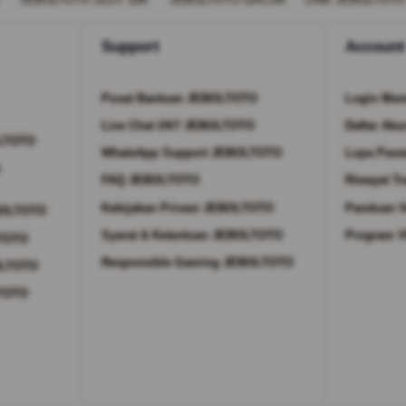
Support
Account
Pusat Bantuan JEBOLTOTO
Login Me
Live Chat 24/7 JEBOLTOTO
Daftar Ak
OLTOTO
WhatsApp Support JEBOLTOTO
Lupa Pas
k
FAQ JEBOLTOTO
Riwayat T
Kebijakan Privasi JEBOLTOTO
Panduan V
BOLTOTO
Syarat & Ketentuan JEBOLTOTO
Program 
LTOTO
Responsible Gaming JEBOLTOTO
OLTOTO
LTOTO