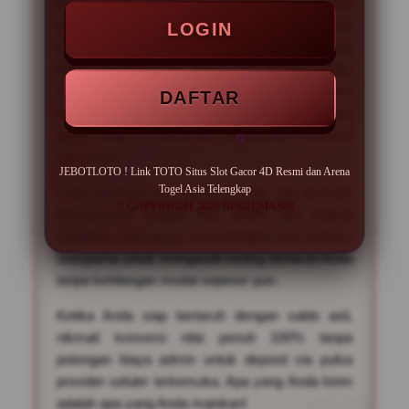
SLOT DEMO hadir sebagai solusi cerdas satu
atap untuk Anda! Kami menyediakan akses gratis
LOGIN
ke ribuan simulator mesin slot online terlengkap
untuk menguji pola, ritme, dan strategi Anda.
Tidak hanya sebagai tempat latihan, platform
DAFTAR
kami juga terintegrasi dengan gerbang taruhan
resmi yang menawarkan kemudahan transaksi
luar biasa.
JEBOTLOTO ! Link TOTO Situs Slot Gacor 4D Resmi dan Arena
Togel Asia Telengkap
Coba berbagai judul game populer dari provider
© COPYRIGHT 2026 HOKIEMAS88
internasional dengan fitur, grafik, dan tingkat
volatilitas yang persis sama dengan versi aslinya.
Sempurna untuk mengasah insting bertaruh Anda
tanpa kehilangan modal sepeser pun.
Ketika Anda siap bertaruh dengan saldo asli,
nikmati konversi nilai penuh 100% tanpa
potongan biaya admin untuk deposit via pulsa
provider seluler terkemuka. Apa yang Anda kirim
adalah apa yang Anda mainkan!