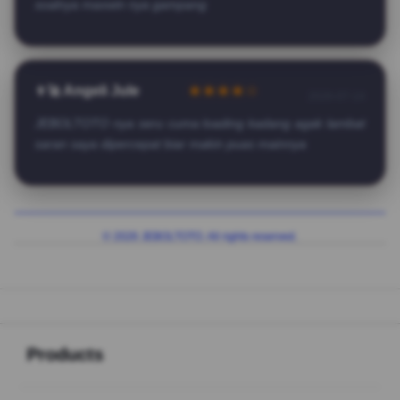
soalnya maxwin nya gampang
Angeli Jule
★★★★☆
2026-07-14
JEBOLTOTO nya seru cuma loading kadang agak lambat
saran saya dipercepat biar makin puas mainnya
© 2026 JEBOLTOTO. All rights reserved.
Buka
Footer Navigation
Products