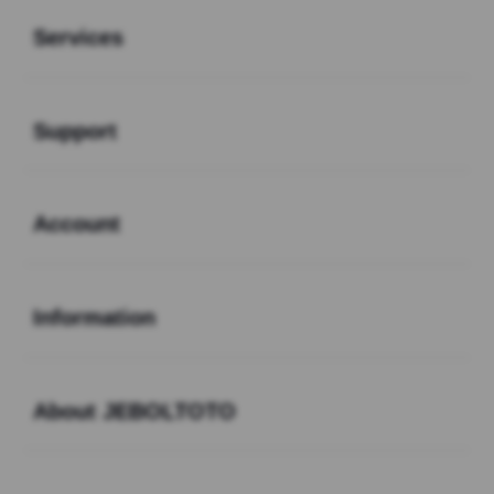
Buka
Services
Buka
Support
Buka
Account
Buka
Information
Buka
About JEBOLTOTO