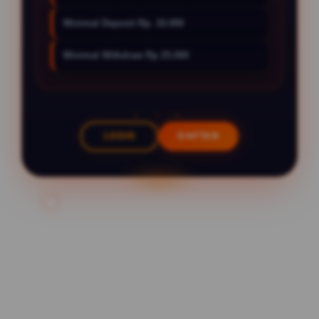
Minimal Deposit Rp. 10.000
Minimal Withdraw Rp 25.000
LOGIN
DAFTAR
Layer Popup Close
JEBOLTOTO: Link Situ
TOTO Slot Gacor Terpercaya
dan Bandar Togel Asia
Terpopuler