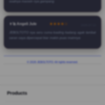
soalnya maxwin nya gampang
Angeli Jule
★★★★☆
2026-07-14
JEBOLTOTO nya seru cuma loading kadang agak lambat
saran saya dipercepat biar makin puas mainnya
© 2026 JEBOLTOTO. All rights reserved.
Buka
Footer Navigation
Products