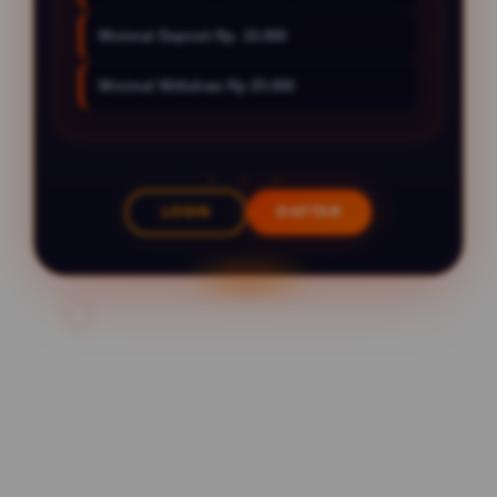
Minimal Deposit Rp. 10.000
Minimal Withdraw Rp 25.000
LOGIN
DAFTAR
Layer Popup Close
JEBOLTOTO: Link Situ
TOTO Slot Gacor Terpercaya
dan Bandar Togel Asia
Terpopuler