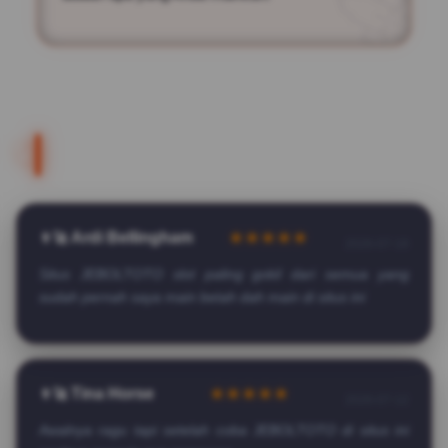
ULASAN TERBARU KOMUNITAS
JEBOLTOTO
Ardi Bellingham
★★★★★
2026-07-18
Situs JEBOLTOTO slot paling gokil dari semua yang
sudah pernah saya main betah dah main di situs ini
Tina Horse
★★★★★
2026-07-12
Awalnya ragu tapi setelah coba JEBOLTOTO di situs ini