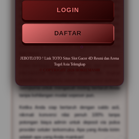
SLOT DEMO hadir sebagai solusi cerdas satu
atap untuk Anda! Kami menyediakan akses gratis
LOGIN
ke ribuan simulator mesin slot online terlengkap
untuk menguji pola, ritme, dan strategi Anda.
Tidak hanya sebagai tempat latihan, platform
DAFTAR
kami juga terintegrasi dengan gerbang taruhan
resmi yang menawarkan kemudahan transaksi
luar biasa.
JEBOTLOTO ! Link TOTO Situs Slot Gacor 4D Resmi dan Arena
Togel Asia Telengkap
Coba berbagai judul game populer dari provider
© COPYRIGHT 2026 HOKIEMAS88
internasional dengan fitur, grafik, dan tingkat
volatilitas yang persis sama dengan versi aslinya.
Sempurna untuk mengasah insting bertaruh Anda
tanpa kehilangan modal sepeser pun.
Ketika Anda siap bertaruh dengan saldo asli,
nikmati konversi nilai penuh 100% tanpa
potongan biaya admin untuk deposit via pulsa
provider seluler terkemuka. Apa yang Anda kirim
adalah apa yang Anda mainkan!