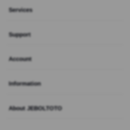
Buka
Services
Buka
Support
Buka
Account
Buka
Information
Buka
About JEBOLTOTO