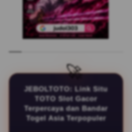
JEBOLTOTO: Link Situ
TOTO Slot Gacor
Terpercaya dan Bandar
Togel Asia Terpopuler