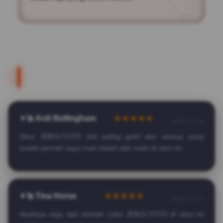
ULASAN TERBARU KOMUNITAS
JEBOLTOTO
Ardi Bellingham
★★★★★
2026-07-18
Situs JEBOLTOTO slot paling gokil dari semua yang
sudah pernah saya main betah dah main di situs ini
Tina Horse
★★★★★
2026-07-12
Awalnya ragu tapi setelah coba JEBOLTOTO di situs ini