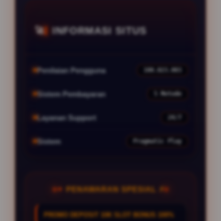
INFORMASI SITUS
Penilaian Pengguna
100.023.003
Sistem Pembayaran
5 Metode
Layanan Support
24/7
Sistem
Pragmatic Play
PENAWARAN SPESIAL
PROMO DEPOSIT 10K SLOT BONUS 100%