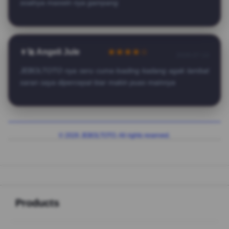
soalnya maxwin nya gampang
Angeli Jule
★★★★☆
2026-07-14
JEBOLTOTO nya seru cuma loading kadang agak lambat
saran saya dipercepat biar makin puas mainnya
© 2026 JEBOLTOTO. All rights reserved.
Buka
Footer Navigation
Products