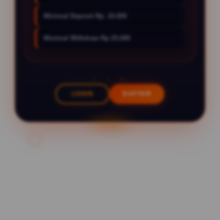
Minimal Deposit Rp. 10.000
Minimal Withdraw Rp 25.000
LOGIN
DAFTAR
Layer Popup Close
JEBOLTOTO: Link Situ
TOTO Slot Gacor Terpercaya
dan Bandar Togel Asia
Terpopuler