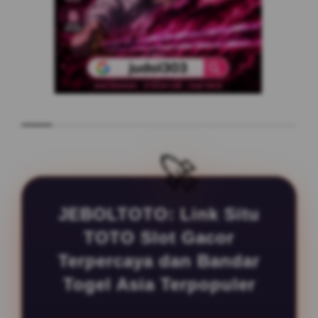
JEBOLTOTO: Link Situ
TOTO Slot Gacor
Terpercaya dan Bandar
Togel Asia Terpopuler