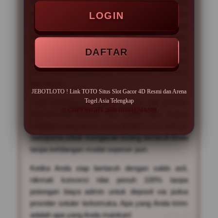
SLOT DEMO hadir sebagai solusi cerdas satu
atap untuk Anda! Kami menyediakan akses gratis
LOGIN
ke ribuan simulator mesin slot online terlengkap
untuk menguji pola, ritme, dan strategi Anda.
Tidak hanya sebagai tempat latihan, platform
DAFTAR
kami juga terintegrasi dengan gerbang taruhan
resmi yang menawarkan kemudahan transaksi
luar biasa.
JEBOTLOTO ! Link TOTO Situs Slot Gacor 4D Resmi dan Arena
Togel Asia Telengkap
Coba berbagai judul game populer dari provider
© COPYRIGHT 2026 HOKIEMAS88
internasional dengan fitur, grafik, dan tingkat
volatilitas yang persis sama dengan versi aslinya.
Sempurna untuk mengasah insting bertaruh Anda
tanpa kehilangan modal sepeser pun.
Ketika Anda siap bertaruh dengan saldo asli,
nikmati konversi nilai penuh 100% tanpa
potongan biaya admin untuk deposit via pulsa
provider seluler terkemuka. Apa yang Anda kirim
adalah apa yang Anda mainkan!