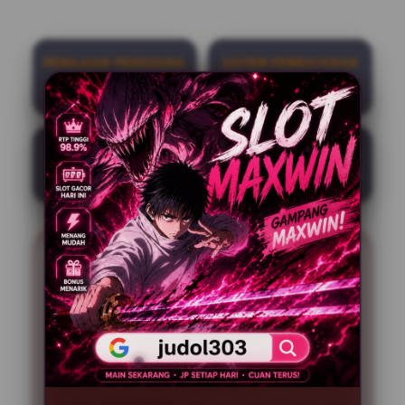
PENILAIAN PENGGUNA
SISTEM PEMBAYARAN
120.123.003
5 Metode
LAYANAN SUPPORT
SISTEM
24/7
Pragmatic Play
JEBOLTOTO
adalah bandar togel Asia terpopuler
dan link situs TOTO slot gacor terpercaya. Kami
menyediakan pasaran togel resmi terlengkap,
game slot online gampang menang, serta
transaksi aman dengan layanan online 24 jam
nonstop setiap hari!