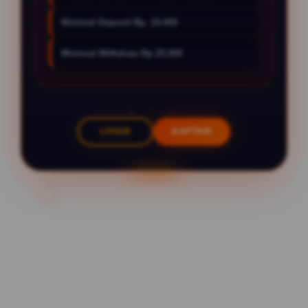
Minimal Deposit Rp. 10.000
Minimal Withdraw Rp 25.000
LOGIN
DAFTAR
Layer Popup Close
JEBOLTOTO: Link Situ
TOTO Slot Gacor Terpercaya
dan Bandar Togel Asia
Terpopuler