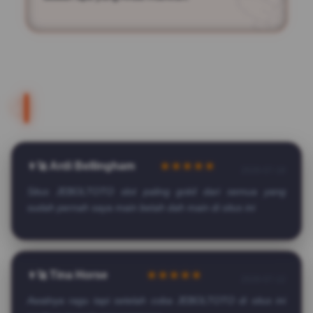
ULASAN TERBARU KOMUNITAS
JEBOLTOTO
Ardi Bellingham
★★★★★
2026-07-18
Situs JEBOLTOTO slot paling gokil dari semua yang
sudah pernah saya main betah dah main di situs ini
Tina Horse
★★★★★
2026-07-12
Awalnya ragu tapi setelah coba JEBOLTOTO di situs ini