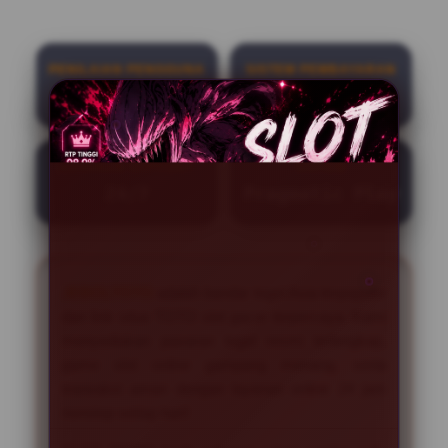
PENILAIAN PENGGUNA
SISTEM PEMBAYARAN
120.123.003
5 Metode
LAYANAN SUPPORT
SISTEM
24/7
Pragmatic Play
JEBOLTOTO
adalah bandar togel Asia terpopuler
dan link situs TOTO slot gacor terpercaya. Kami
menyediakan pasaran togel resmi terlengkap,
game slot online gampang menang, serta
transaksi aman dengan layanan online 24 jam
nonstop setiap hari!