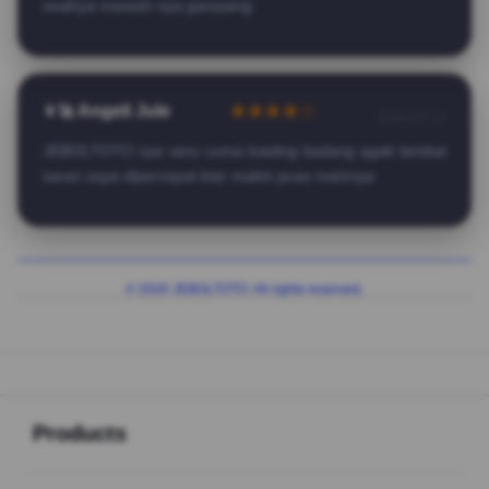
soalnya maxwin nya gampang
Angeli Jule
★★★★☆
2026-07-14
JEBOLTOTO nya seru cuma loading kadang agak lambat
saran saya dipercepat biar makin puas mainnya
© 2026 JEBOLTOTO. All rights reserved.
Buka
Footer Navigation
Products