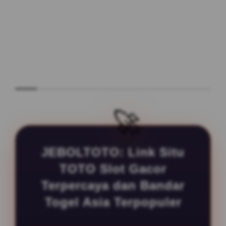
JEBOLTOTO: Link Situ
TOTO Slot Gacor
Terpercaya dan Bandar
Togel Asia Terpopuler