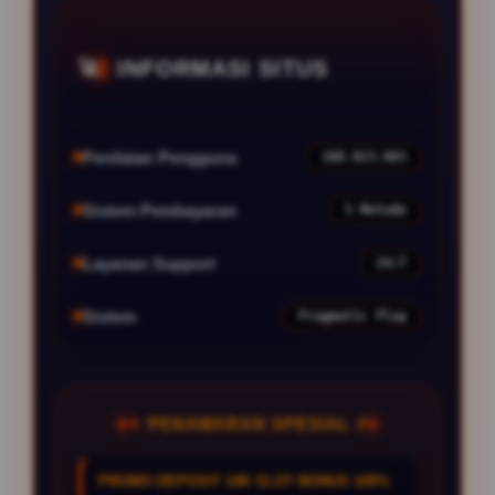
INFORMASI SITUS
Penilaian Pengguna
100.023.003
Sistem Pembayaran
5 Metode
Layanan Support
24/7
Sistem
Pragmatic Play
PENAWARAN SPESIAL
PROMO DEPOSIT 10K SLOT BONUS 100%