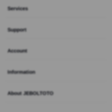
Buka
Services
Buka
Support
Buka
Account
Buka
Information
Buka
About JEBOLTOTO