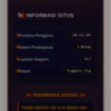
INFORMASI SITUS
Penilaian Pengguna
100.023.003
Sistem Pembayaran
5 Metode
Layanan Support
24/7
Sistem
Pragmatic Play
PENAWARAN SPESIAL
PROMO DEPOSIT 10K SLOT BONUS 100%