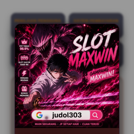
PENILAIAN PENGGUNA
SISTEM PEMBAYARAN
120.123.003
5 Metode
LAYANAN SUPPORT
SISTEM
24/7
Pragmatic Play
JEBOLTOTO
adalah bandar togel Asia terpopuler
dan link situs TOTO slot gacor terpercaya. Kami
menyediakan pasaran togel resmi terlengkap,
game slot online gampang menang, serta
transaksi aman dengan layanan online 24 jam
nonstop setiap hari!