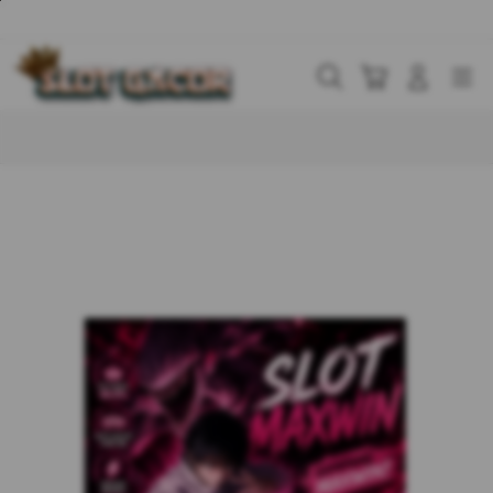
Skip
to
content
Cari
Troli
Login
Navigation
Buka Info Lebih Lanjut