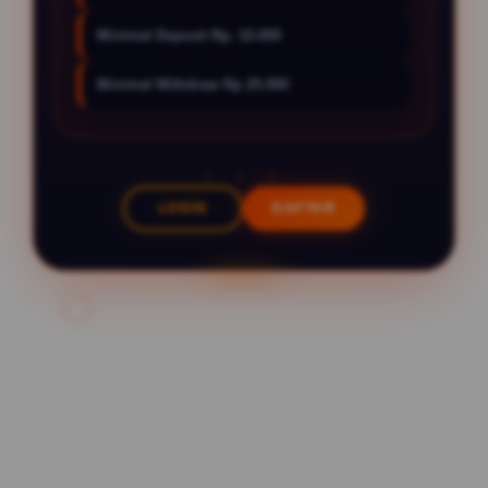
Minimal Deposit Rp. 10.000
Minimal Withdraw Rp 25.000
LOGIN
DAFTAR
Layer Popup Close
JEBOLTOTO: Link Situ
TOTO Slot Gacor Terpercaya
dan Bandar Togel Asia
Terpopuler