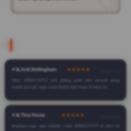
ULASAN TERBARU KOMUNITAS
JEBOLTOTO
Ardi Bellingham
★★★★★
2026-07-18
Situs JEBOLTOTO slot paling gokil dari semua yang
sudah pernah saya main betah dah main di situs ini
Tina Horse
★★★★★
2026-07-12
Awalnya ragu tapi setelah coba JEBOLTOTO di situs ini