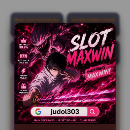
PENILAIAN PENGGUNA
SISTEM PEMBAYARAN
120.123.003
5 Metode
LAYANAN SUPPORT
SISTEM
24/7
Pragmatic Play
JEBOLTOTO
adalah bandar togel Asia terpopuler
dan link situs TOTO slot gacor terpercaya. Kami
menyediakan pasaran togel resmi terlengkap,
game slot online gampang menang, serta
transaksi aman dengan layanan online 24 jam
nonstop setiap hari!