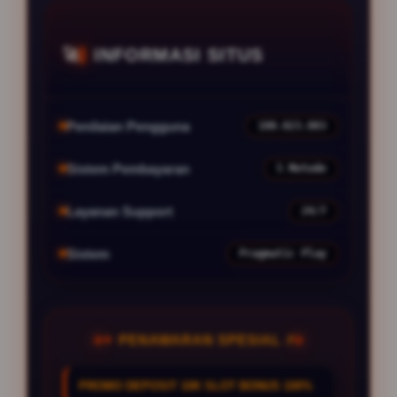
INFORMASI SITUS
Penilaian Pengguna
100.023.003
Sistem Pembayaran
5 Metode
Layanan Support
24/7
Sistem
Pragmatic Play
PENAWARAN SPESIAL
PROMO DEPOSIT 10K SLOT BONUS 100%