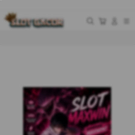
Skip
to
content
Cari
Troli
Login
Navigation
Buka Info Lebih Lanjut