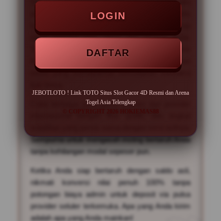
SLOT DEMO hadir sebagai solusi cerdas satu
atap untuk Anda! Kami menyediakan akses gratis
LOGIN
ke ribuan simulator mesin slot online terlengkap
untuk menguji pola, ritme, dan strategi Anda.
Tidak hanya sebagai tempat latihan, platform
DAFTAR
kami juga terintegrasi dengan gerbang taruhan
resmi yang menawarkan kemudahan transaksi
luar biasa.
JEBOTLOTO ! Link TOTO Situs Slot Gacor 4D Resmi dan Arena
Togel Asia Telengkap
Coba berbagai judul game populer dari provider
© COPYRIGHT 2026 HOKIEMAS88
internasional dengan fitur, grafik, dan tingkat
volatilitas yang persis sama dengan versi aslinya.
Sempurna untuk mengasah insting bertaruh Anda
tanpa kehilangan modal sepeser pun.
Ketika Anda siap bertaruh dengan saldo asli,
nikmati konversi nilai penuh 100% tanpa
potongan biaya admin untuk deposit via pulsa
provider seluler terkemuka. Apa yang Anda kirim
adalah apa yang Anda mainkan!