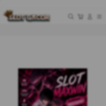
Skip
to
content
Cari
Troli
Login
Navigation
Buka Info Lebih Lanjut