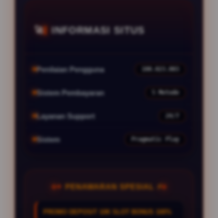
INFORMASI SITUS
Penilaian Pengguna
100.023.003
Sistem Pembayaran
5 Metode
Layanan Support
24/7
Sistem
Pragmatic Play
PENAWARAN SPESIAL
PROMO DEPOSIT 10K SLOT BONUS 100%