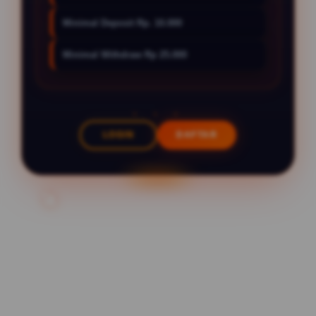
Minimal Deposit Rp. 10.000
Minimal Withdraw Rp 25.000
LOGIN
DAFTAR
Layer Popup Close
JEBOLTOTO: Link Situ
TOTO Slot Gacor Terpercaya
dan Bandar Togel Asia
Terpopuler