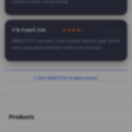
soalnya maxwin nya gampang
Angeli Jule
★★★★☆
2026-07-14
JEBOLTOTO nya seru cuma loading kadang agak lambat
saran saya dipercepat biar makin puas mainnya
© 2026 JEBOLTOTO. All rights reserved.
Buka
Footer Navigation
Products