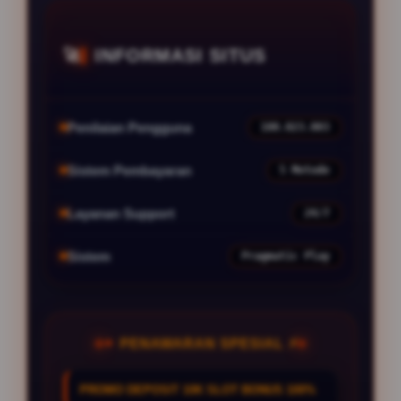
INFORMASI SITUS
Penilaian Pengguna
100.023.003
Sistem Pembayaran
5 Metode
Layanan Support
24/7
Sistem
Pragmatic Play
PENAWARAN SPESIAL
PROMO DEPOSIT 10K SLOT BONUS 100%