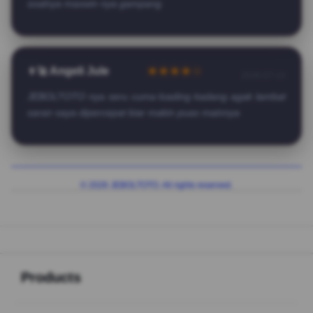
soalnya maxwin nya gampang
Angeli Jule
★★★★☆
2026-07-14
JEBOLTOTO nya seru cuma loading kadang agak lambat
saran saya dipercepat biar makin puas mainnya
© 2026 JEBOLTOTO. All rights reserved.
Buka
Footer Navigation
Products