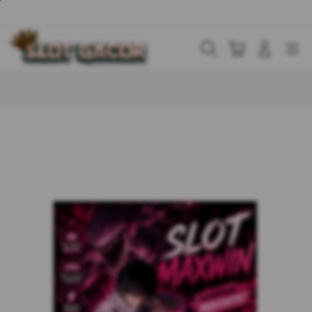
Skip
to
content
Cari
Troli
Login
Navigation
Buka Info Lebih Lanjut