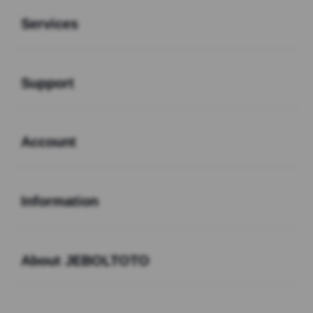
Buka
Services
Buka
Support
Buka
Account
Buka
Information
Buka
About JEBOLTOTO