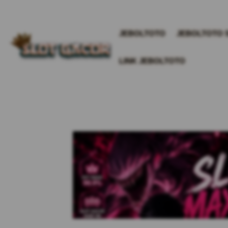
Skip
to
content
JEBOLTOTO
JEBOLTOTO 
LINK JEBOLTOTO
Buka Info Lebih Lanjut