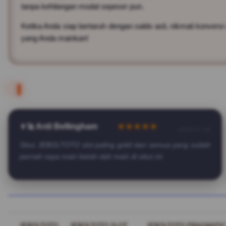
tanpa kehilangan modal sepeser pun.
Ketika Anda siap bertaruh dengan saldo asli, nikmati konvers
yang Anda mainkan!
ULASAN TERBARU KOMUNITAS 
Ardi Bellingham
★★★★★
2026-07-18
Situs JEBOLTOTO slot paling gokil dari semua yang sudah
pernah saya main betah dah main di situs ini
JEBOLTOTO
JEBOLTOTO SLOT
JEBOLTOTO PRAGMATI