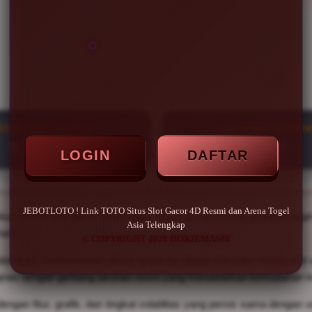
OTO Slot Gacor Terpercay
Terpopuler
ISTEM PEMBAYARAN
LAYANAN SUPPOR
5 Metode
24/7
LOGIN
DAFTAR
JEBOTLOTO ! Link TOTO Situs Slot Gacor 4D Resmi dan Arena Togel
 situs TOTO slot gacor terpercaya. Kami menyediakan pasaran toge
Asia Telengkap
ari!
© COPYRIGHT 2026 HOKIEMAS88
 Kami menyediakan akses gratis ke ribuan simulator mesin slot onl
ntegrasi dengan gerbang taruhan resmi yang menawarkan kemudahan tr
dengan fitur, grafik, dan tingkat volatilitas yang persis sama denga