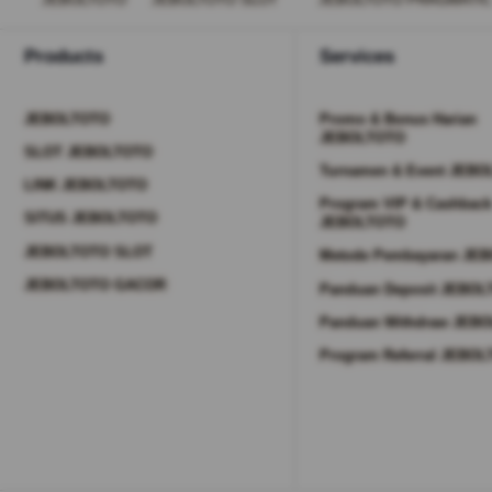
Footer Navigation
Products
Services
JEBOLTOTO
Promo & Bonus Harian
JEBOLTOTO
SLOT JEBOLTOTO
Turnamen & Event JEB
LINK JEBOLTOTO
Program VIP & Cashbac
SITUS JEBOLTOTO
JEBOLTOTO
JEBOLTOTO SLOT
Metode Pembayaran JE
JEBOLTOTO GACOR
Panduan Deposit JEBO
Panduan Withdraw JEB
Program Referral JEBO