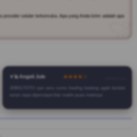
sa provider seluler terkemuka. Apa yang Anda kirim adalah apa
Angeli Jule
★★★★☆
2026-07-14
JEBOLTOTO nya seru cuma loading kadang agak lambat
saran saya dipercepat biar makin puas mainnya