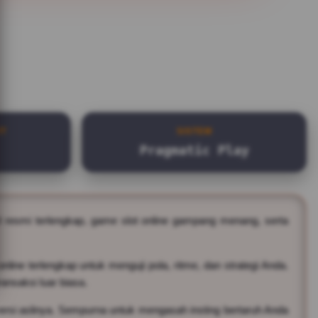
a dan Bandar Togel Asia
T
SISTEM
Pragmatic Play
l resmi terlengkap, game slot online gampang menang, serta
ine terlengkap untuk menguji pola, ritme, dan strategi Anda.
ansaksi luar biasa.
n versi aslinya. Sempurna untuk mengasah insting bertaruh Anda