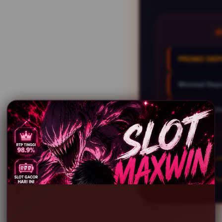
PROMO DEPO
Minimal Depo
Minimal Wit