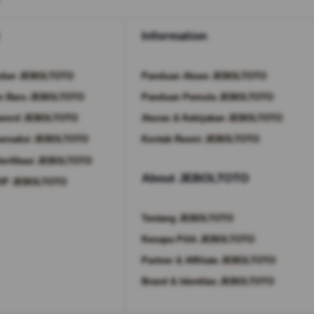
Information
mber JEBOLTOTO
Panduan Akses JEBOLTOTO
un Baru JEBOLTOTO
Panduan Pemula JEBOLTOTO
sword JEBOLTOTO
Aturan & Kebijakan JEBOLTOTO
ransaksi JEBOLTOTO
Kontak Resmi JEBOLTOTO
erifikasi JEBOLTOTO
About JEBOLTOTO
VIP JEBOLTOTO
Tentang JEBOLTOTO
Kenapa Pilih JEBOLTOTO
Partner & Affiliate JEBOLTOTO
Brand & Identitas JEBOLTOTO