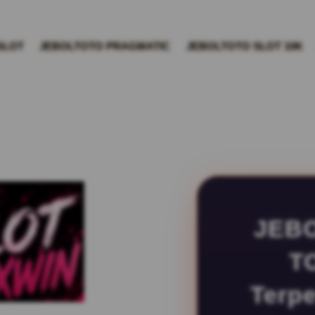
SLOT
JEBOLTOTO PRAGMATIC
JEBOLTOTO SLOT 10K
JEBO
T
Terp