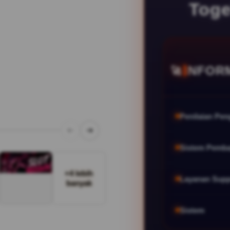
Toge
INFOR
Penilaian Pe
Sebelumnya
Berikutnya
Sistem Pemb
+4 lebih
Layanan Supp
banyak
Sistem