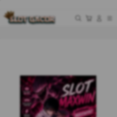
Skip
to
content
Cari
Troli
Login
Navigation
Buka Info Lebih Lanjut