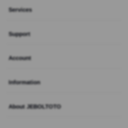
Buka
Services
Buka
Support
Buka
Account
Buka
Information
Buka
About JEBOLTOTO