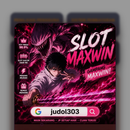
PENILAIAN PENGGUNA
SISTEM PEMBAYARAN
120.123.003
5 Metode
LAYANAN SUPPORT
SISTEM
24/7
Pragmatic Play
JEBOLTOTO
adalah bandar togel Asia terpopuler
dan link situs TOTO slot gacor terpercaya. Kami
menyediakan pasaran togel resmi terlengkap,
game slot online gampang menang, serta
transaksi aman dengan layanan online 24 jam
nonstop setiap hari!