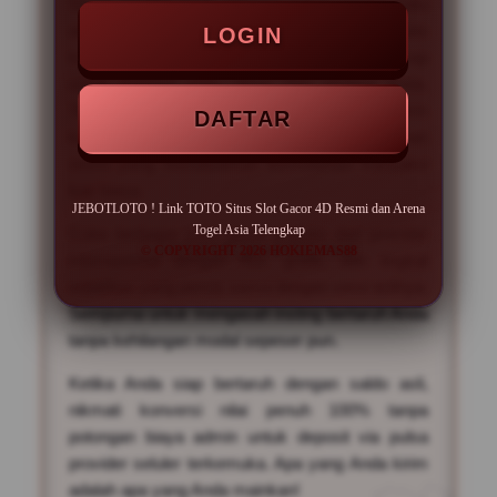
SLOT DEMO hadir sebagai solusi cerdas satu
atap untuk Anda! Kami menyediakan akses gratis
LOGIN
ke ribuan simulator mesin slot online terlengkap
untuk menguji pola, ritme, dan strategi Anda.
Tidak hanya sebagai tempat latihan, platform
DAFTAR
kami juga terintegrasi dengan gerbang taruhan
resmi yang menawarkan kemudahan transaksi
luar biasa.
JEBOTLOTO ! Link TOTO Situs Slot Gacor 4D Resmi dan Arena
Togel Asia Telengkap
Coba berbagai judul game populer dari provider
© COPYRIGHT 2026 HOKIEMAS88
internasional dengan fitur, grafik, dan tingkat
volatilitas yang persis sama dengan versi aslinya.
Sempurna untuk mengasah insting bertaruh Anda
tanpa kehilangan modal sepeser pun.
Ketika Anda siap bertaruh dengan saldo asli,
nikmati konversi nilai penuh 100% tanpa
potongan biaya admin untuk deposit via pulsa
provider seluler terkemuka. Apa yang Anda kirim
adalah apa yang Anda mainkan!