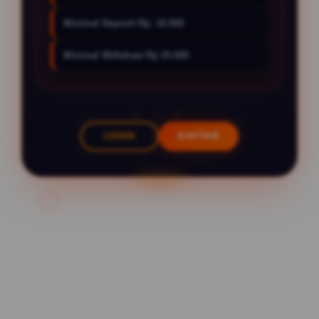
Minimal Deposit Rp. 10.000
Minimal Withdraw Rp 25.000
LOGIN
DAFTAR
Layer Popup Close
JEBOLTOTO: Link Situ
TOTO Slot Gacor Terpercaya
dan Bandar Togel Asia
Terpopuler