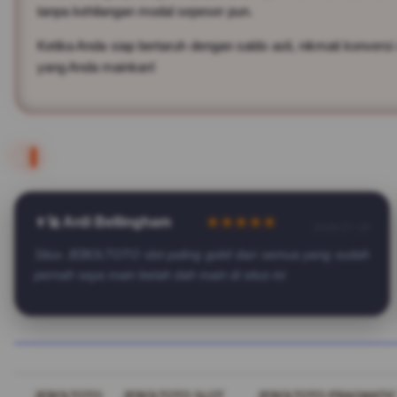
tanpa kehilangan modal sepeser pun.
Ketika Anda siap bertaruh dengan saldo asli, nikmati konvers
yang Anda mainkan!
ULASAN TERBARU KOMUNITAS 
Ardi Bellingham
★★★★★
2026-07-18
Situs JEBOLTOTO slot paling gokil dari semua yang sudah
pernah saya main betah dah main di situs ini
JEBOLTOTO
JEBOLTOTO SLOT
JEBOLTOTO PRAGMATI