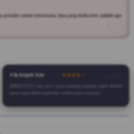
sa provider seluler terkemuka. Apa yang Anda kirim adalah apa
Angeli Jule
★★★★☆
2026-07-14
JEBOLTOTO nya seru cuma loading kadang agak lambat
saran saya dipercepat biar makin puas mainnya