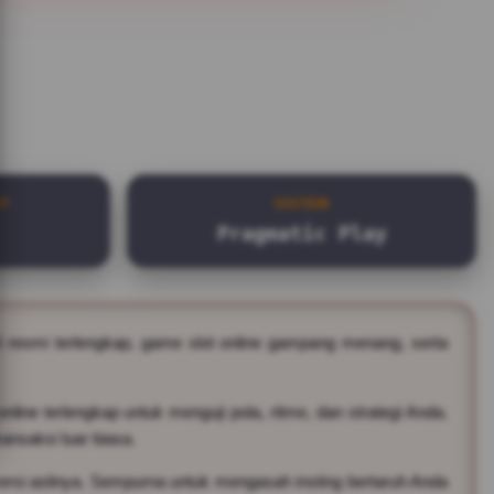
a dan Bandar Togel Asia
T
SISTEM
Pragmatic Play
l resmi terlengkap, game slot online gampang menang, serta
ine terlengkap untuk menguji pola, ritme, dan strategi Anda.
ansaksi luar biasa.
n versi aslinya. Sempurna untuk mengasah insting bertaruh Anda