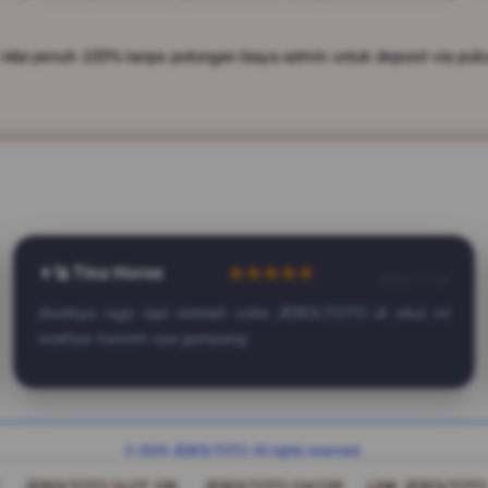
i nilai penuh 100% tanpa potongan biaya admin untuk deposit via pul
JEBOLTOTO
Tina Horse
★★★★★
2026-07-12
Awalnya ragu tapi setelah coba JEBOLTOTO di situs ini
soalnya maxwin nya gampang
© 2026 JEBOLTOTO. All rights reserved.
C
JEBOLTOTO SLOT 10K
JEBOLTOTO GACOR
LINK JEBOLTOTO