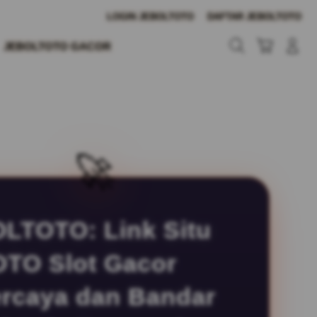
LOGIN JEBOLTOTO
DAFTAR JEBOLTOTO
Cari
Troli
Login/Sign-Up
JEBOLTOTO GACOR
Cari
LTOTO: Link Situ
OTO Slot Gacor
ercaya dan Bandar