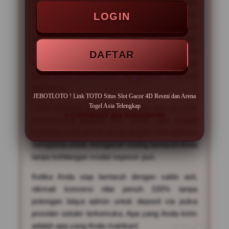
SLOT DEMO hadir sebagai solusi cerdas satu
atap untuk Anda! Kami menyediakan akses gratis
LOGIN
ke ribuan simulator mesin slot online terlengkap
untuk menguji pola, ritme, dan strategi Anda.
Tidak hanya sebagai tempat latihan, platform
DAFTAR
kami juga terintegrasi dengan gerbang taruhan
resmi yang menawarkan kemudahan transaksi
luar biasa.
JEBOTLOTO ! Link TOTO Situs Slot Gacor 4D Resmi dan Arena
Togel Asia Telengkap
Coba berbagai judul game populer dari provider
© COPYRIGHT 2026 HOKIEMAS88
internasional dengan fitur, grafik, dan tingkat
volatilitas yang persis sama dengan versi aslinya.
Sempurna untuk mengasah insting bertaruh Anda
tanpa kehilangan modal sepeser pun.
Ketika Anda siap bertaruh dengan saldo asli,
nikmati konversi nilai penuh 100% tanpa
potongan biaya admin untuk deposit via pulsa
provider seluler terkemuka. Apa yang Anda kirim
adalah apa yang Anda mainkan!