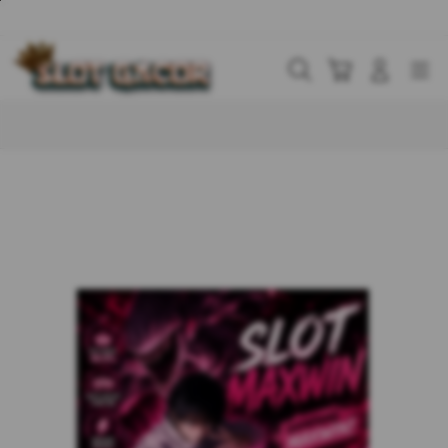
Skip
to
content
Cari
Troli
Login
Navigation
Buka Info Lebih Lanjut