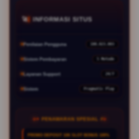
INFORMASI SITUS
Penilaian Pengguna
100.023.003
Sistem Pembayaran
5 Metode
Layanan Support
24/7
Sistem
Pragmatic Play
PENAWARAN SPESIAL
PROMO DEPOSIT 10K SLOT BONUS 100%