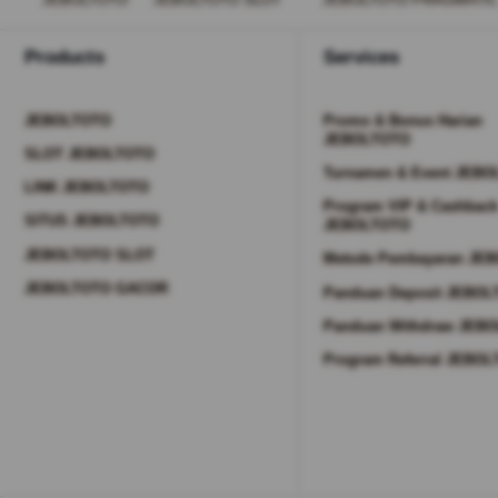
Footer Navigation
Products
Services
JEBOLTOTO
Promo & Bonus Harian
JEBOLTOTO
SLOT JEBOLTOTO
Turnamen & Event JEB
LINK JEBOLTOTO
Program VIP & Cashbac
SITUS JEBOLTOTO
JEBOLTOTO
JEBOLTOTO SLOT
Metode Pembayaran JE
JEBOLTOTO GACOR
Panduan Deposit JEBO
Panduan Withdraw JEB
Program Referral JEBO