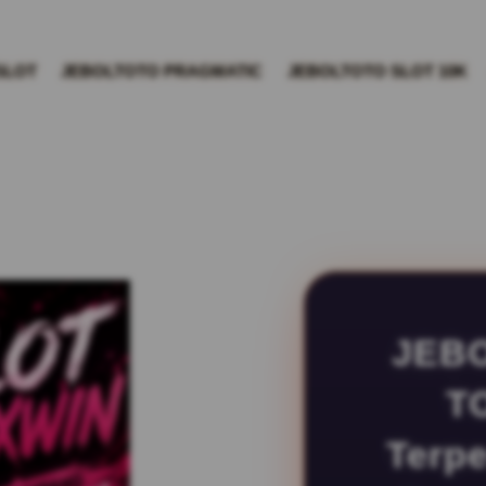
SLOT
JEBOLTOTO PRAGMATIC
JEBOLTOTO SLOT 10K
JEBO
T
Terp