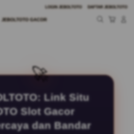
LOGIN JEBOLTOTO
DAFTAR JEBOLTOTO
Cari
Troli
Login/Sign-Up
JEBOLTOTO GACOR
Cari
LTOTO: Link Situ
OTO Slot Gacor
ercaya dan Bandar