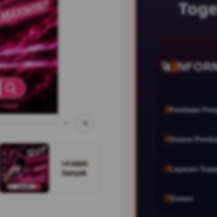
Toge
INFOR
Penilaian Pe
Sebelumnya
Berikutnya
Sistem Pemb
+4 lebih
Layanan Supp
banyak
Sistem