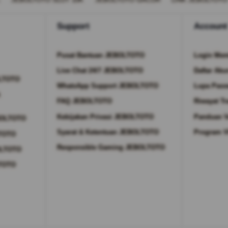
Support
Account
Pusat Bantuan JEBOLTOTO
Login Me
Live Chat 24/7 JEBOLTOTO
Daftar Ak
OLTOTO
WhatsApp Support JEBOLTOTO
Lupa Pas
k
FAQ JEBOLTOTO
Riwayat T
Kebijakan Privasi JEBOLTOTO
Panduan V
BOLTOTO
Syarat & Ketentuan JEBOLTOTO
Program 
LTOTO
Responsible Gaming JEBOLTOTO
OLTOTO
LTOTO