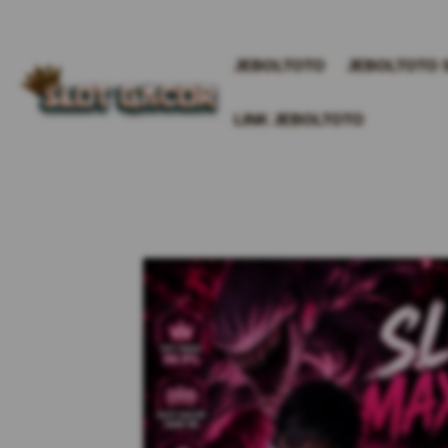
Skip
to
content
JEBOLTOTO
JEBOLTOTO 
LINK JEBOLTOTO
Buka Info Lebih Lanjut