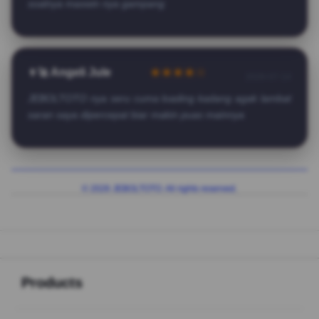
soalnya maxwin nya gampang
Angeli Jule
★★★★☆
2026-07-14
JEBOLTOTO nya seru cuma loading kadang agak lambat
saran saya dipercepat biar makin puas mainnya
© 2026 JEBOLTOTO. All rights reserved.
Buka
Footer Navigation
Products