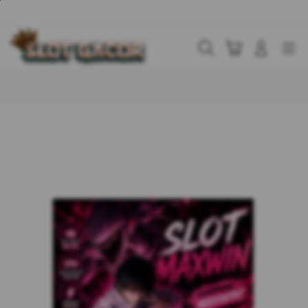
Skip
to
content
Cari
Troli
Login
Navigation
Buka Info Lebih Lanjut