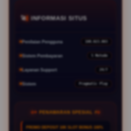
INFORMASI SITUS
Penilaian Pengguna
100.023.003
Sistem Pembayaran
5 Metode
Layanan Support
24/7
Sistem
Pragmatic Play
PENAWARAN SPESIAL
PROMO DEPOSIT 10K SLOT BONUS 100%