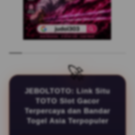
JEBOLTOTO: Link Situ
TOTO Slot Gacor
Terpercaya dan Bandar
Togel Asia Terpopuler