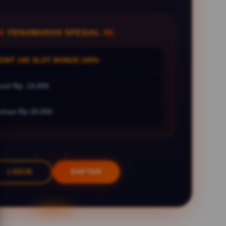
PENAWARAN SPESIAL
SIT 10K SLOT BONUS 100%
sit Rp. 10.000
hdraw Rp 25.000
LOGIN
DAFTAR