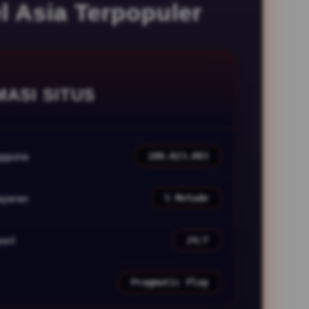
l Asia Terpopuler
MASI SITUS
ngguna
100.023.003
ayaran
5 Metode
ort
24/7
Pragmatic Play