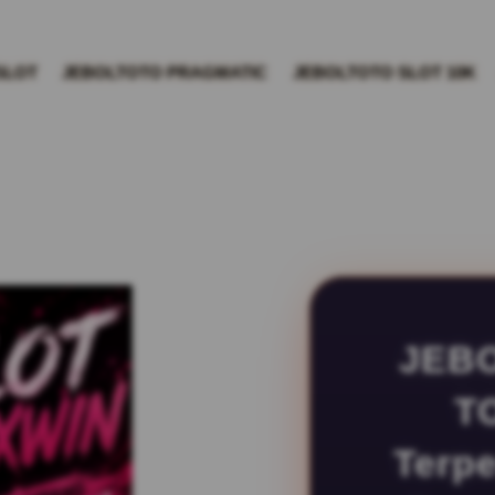
SLOT
JEBOLTOTO PRAGMATIC
JEBOLTOTO SLOT 10K
JEBO
T
Terp