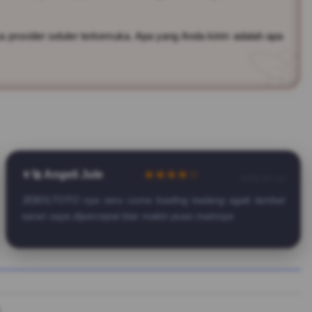
sa provider seluler terkemuka. Apa yang Anda kirim adalah apa
Angeli Jule
★★★★☆
2026-07-14
JEBOLTOTO nya seru cuma loading kadang agak lambat
saran saya dipercepat biar makin puas mainnya