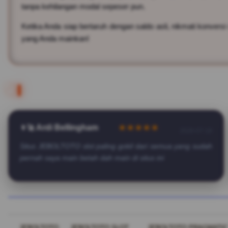
tanpa kehilangan modal sepeser pun.
Ketika Anda siap bertaruh dengan saldo asli, nikmati konvers
yang Anda mainkan!
ULASAN TERBARU KOMUNITAS 
Ardi Bellingham
★★★★★
2026-07-18
Situs JEBOLTOTO slot paling gokil dari semua yang sudah
pernah saya main betah dah main di situs ini
JEBOLTOTO
JEBOLTOTO SLOT
JEBOLTOTO PRAGMATI