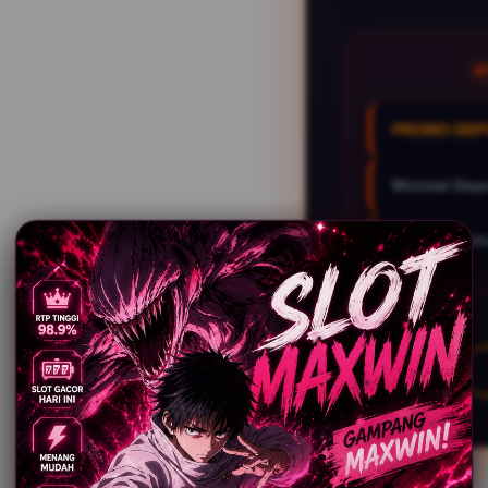
PROMO DEPO
Minimal Depo
Minimal Wit