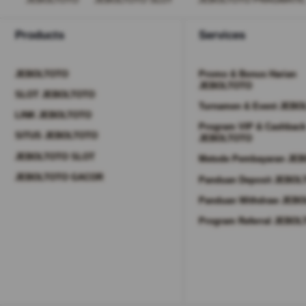
Footer Navigation
Products
Services
JEBOLTOTO
Promo & Bonus Harian
JEBOLTOTO
SLOT JEBOLTOTO
Turnamen & Event JEB
LINK JEBOLTOTO
Program VIP & Cashbac
SITUS JEBOLTOTO
JEBOLTOTO
JEBOLTOTO SLOT
Metode Pembayaran JE
JEBOLTOTO GACOR
Panduan Deposit JEBO
Panduan Withdraw JEB
Program Referral JEBO