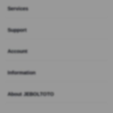
Buka
Services
Buka
Support
Buka
Account
Buka
Information
Buka
About JEBOLTOTO