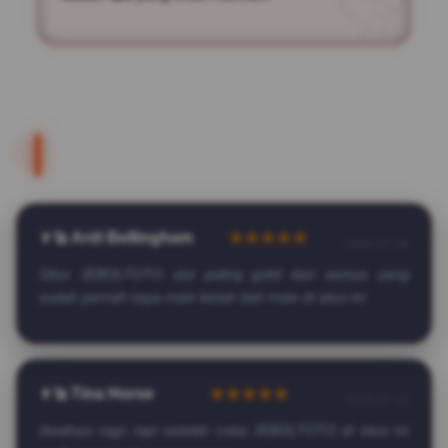
ULASAN TERBARU KOMUNITAS
JEBOLTOTO
Ardi Bellingham
★★★★★
2026-07-18
Situs JEBOLTOTO slot paling gokil dari semua yang
sudah pernah saya main betah dah main di situs ini
Tina Horse
★★★★★
2026-07-12
Awalnya ragu tapi setelah coba JEBOLTOTO di situs ini