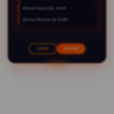
Minimal Deposit Rp. 10.000
Minimal Withdraw Rp 25.000
LOGIN
DAFTAR
Layer Popup Close
JEBOLTOTO: Link Situ
TOTO Slot Gacor Terpercaya
dan Bandar Togel Asia
Terpopuler