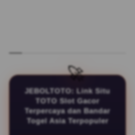
JEBOLTOTO: Link Situ
TOTO Slot Gacor
Terpercaya dan Bandar
Togel Asia Terpopuler