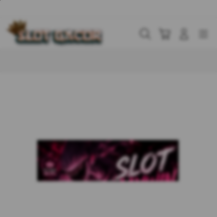
Skip
to
content
Cari
Troli
Login
Navigation
Buka Info Lebih Lanjut