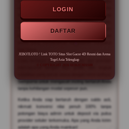
SLOT DEMO hadir sebagai solusi cerdas satu
atap untuk Anda! Kami menyediakan akses gratis
LOGIN
ke ribuan simulator mesin slot online terlengkap
untuk menguji pola, ritme, dan strategi Anda.
Tidak hanya sebagai tempat latihan, platform
DAFTAR
kami juga terintegrasi dengan gerbang taruhan
resmi yang menawarkan kemudahan transaksi
luar biasa.
JEBOTLOTO ! Link TOTO Situs Slot Gacor 4D Resmi dan Arena
Togel Asia Telengkap
Coba berbagai judul game populer dari provider
© COPYRIGHT 2026 HOKIEMAS88
internasional dengan fitur, grafik, dan tingkat
volatilitas yang persis sama dengan versi aslinya.
Sempurna untuk mengasah insting bertaruh Anda
tanpa kehilangan modal sepeser pun.
Ketika Anda siap bertaruh dengan saldo asli,
nikmati konversi nilai penuh 100% tanpa
potongan biaya admin untuk deposit via pulsa
provider seluler terkemuka. Apa yang Anda kirim
adalah apa yang Anda mainkan!