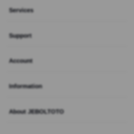
Buka
Services
Buka
Support
Buka
Account
Buka
Information
Buka
About JEBOLTOTO