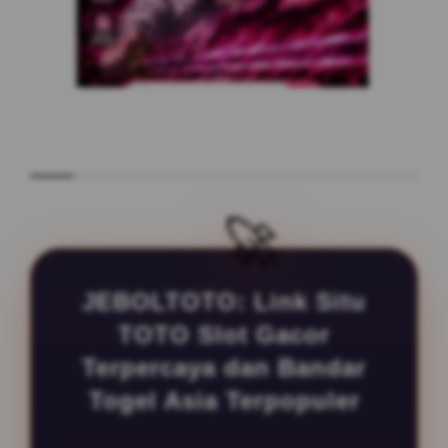
JEBOLTOTO: Link Situ
TOTO Slot Gacor
Terpercaya dan Bandar
Togel Asia Terpopuler