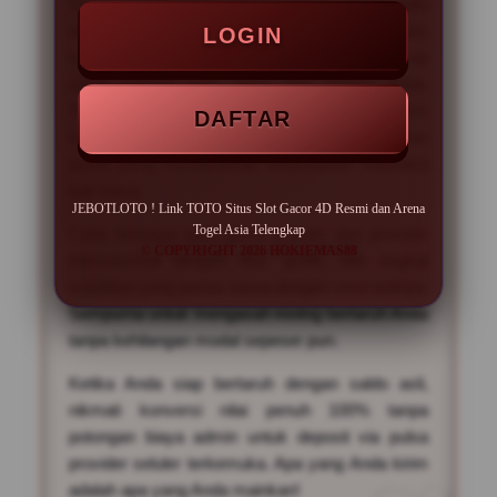
SLOT DEMO hadir sebagai solusi cerdas satu
atap untuk Anda! Kami menyediakan akses gratis
LOGIN
ke ribuan simulator mesin slot online terlengkap
untuk menguji pola, ritme, dan strategi Anda.
Tidak hanya sebagai tempat latihan, platform
DAFTAR
kami juga terintegrasi dengan gerbang taruhan
resmi yang menawarkan kemudahan transaksi
luar biasa.
JEBOTLOTO ! Link TOTO Situs Slot Gacor 4D Resmi dan Arena
Togel Asia Telengkap
Coba berbagai judul game populer dari provider
© COPYRIGHT 2026 HOKIEMAS88
internasional dengan fitur, grafik, dan tingkat
volatilitas yang persis sama dengan versi aslinya.
Sempurna untuk mengasah insting bertaruh Anda
tanpa kehilangan modal sepeser pun.
Ketika Anda siap bertaruh dengan saldo asli,
nikmati konversi nilai penuh 100% tanpa
potongan biaya admin untuk deposit via pulsa
provider seluler terkemuka. Apa yang Anda kirim
adalah apa yang Anda mainkan!