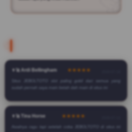
ULASAN TERBARU KOMUNITAS
JEBOLTOTO
Ardi Bellingham
★★★★★
2026-07-18
Situs JEBOLTOTO slot paling gokil dari semua yang
sudah pernah saya main betah dah main di situs ini
Tina Horse
★★★★★
2026-07-12
Awalnya ragu tapi setelah coba JEBOLTOTO di situs ini