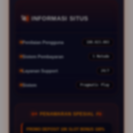
INFORMASI SITUS
Penilaian Pengguna
100.023.003
Sistem Pembayaran
5 Metode
Layanan Support
24/7
Sistem
Pragmatic Play
PENAWARAN SPESIAL
PROMO DEPOSIT 10K SLOT BONUS 100%