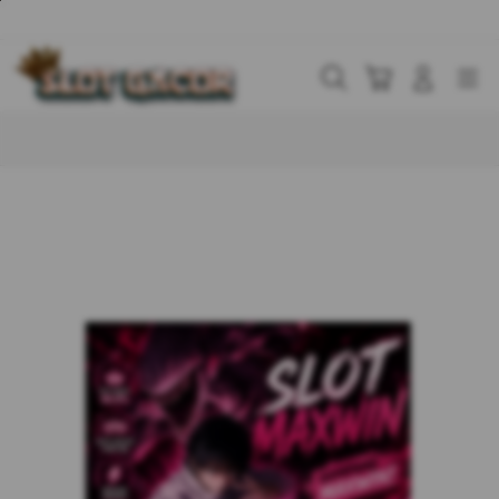
Skip
to
content
Cari
Troli
Login
Navigation
Buka Info Lebih Lanjut