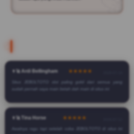
ULASAN TERBARU KOMUNITAS
JEBOLTOTO
Ardi Bellingham
★★★★★
2026-07-18
Situs JEBOLTOTO slot paling gokil dari semua yang
sudah pernah saya main betah dah main di situs ini
Tina Horse
★★★★★
2026-07-12
Awalnya ragu tapi setelah coba JEBOLTOTO di situs ini