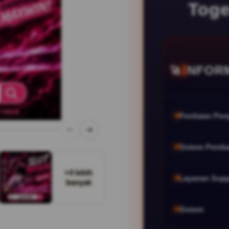
Toge
INFOR
Penilaian Pe
Sebelumnya
Berikutnya
Sistem Pemb
+4 lebih
Layanan Supp
banyak
Sistem