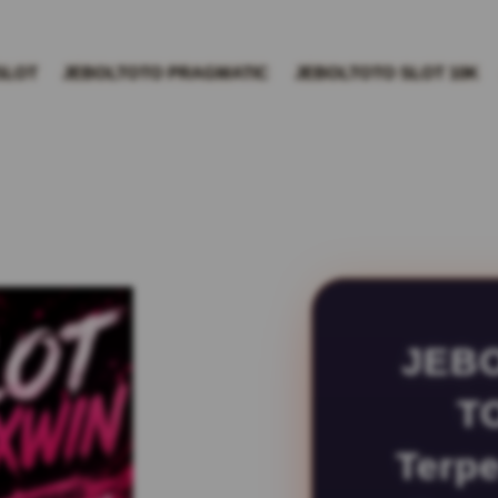
SLOT
JEBOLTOTO PRAGMATIC
JEBOLTOTO SLOT 10K
JEBO
T
Terp