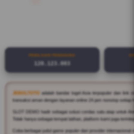
Layer Popup Close
JEBOLTOTO: Link Situ T
PENILAIAN PENGGUNA
S
120.123.003
JEBOLTOTO
adalah bandar togel Asia terpopuler dan link
transaksi aman dengan layanan online 24 jam nonstop setiap h
SLOT DEMO hadir sebagai solusi cerdas satu atap untuk Anda!
Tidak hanya sebagai tempat latihan, platform kami juga teri
Coba berbagai judul game populer dari provider internasional 