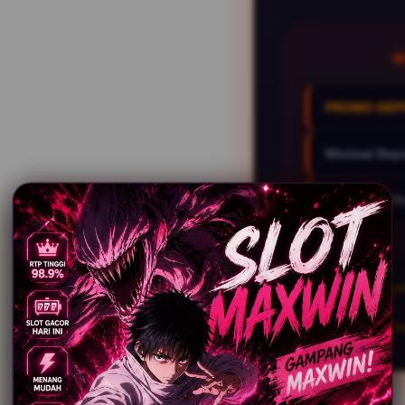
PROMO DEPO
Minimal Depo
Minimal Wit