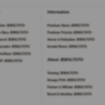
Information
mber JEBOLTOTO
Panduan Akses JEBOLTOTO
un Baru JEBOLTOTO
Panduan Pemula JEBOLTOTO
sword JEBOLTOTO
Aturan & Kebijakan JEBOLTOTO
ransaksi JEBOLTOTO
Kontak Resmi JEBOLTOTO
erifikasi JEBOLTOTO
About JEBOLTOTO
VIP JEBOLTOTO
Tentang JEBOLTOTO
Kenapa Pilih JEBOLTOTO
Partner & Affiliate JEBOLTOTO
Brand & Identitas JEBOLTOTO