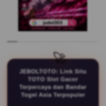
JEBOLTOTO: Link Situ
TOTO Slot Gacor
Terpercaya dan Bandar
Togel Asia Terpopuler