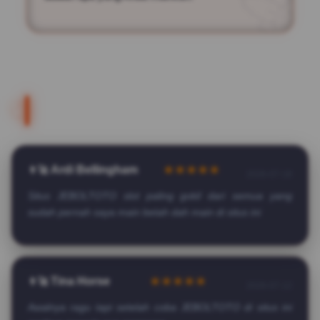
ULASAN TERBARU KOMUNITAS
JEBOLTOTO
Ardi Bellingham
★★★★★
2026-07-18
Situs JEBOLTOTO slot paling gokil dari semua yang
sudah pernah saya main betah dah main di situs ini
Tina Horse
★★★★★
2026-07-12
Awalnya ragu tapi setelah coba JEBOLTOTO di situs ini