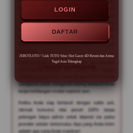
SLOT DEMO hadir sebagai solusi cerdas satu
atap untuk Anda! Kami menyediakan akses gratis
LOGIN
ke ribuan simulator mesin slot online terlengkap
untuk menguji pola, ritme, dan strategi Anda.
Tidak hanya sebagai tempat latihan, platform
DAFTAR
kami juga terintegrasi dengan gerbang taruhan
resmi yang menawarkan kemudahan transaksi
luar biasa.
JEBOTLOTO ! Link TOTO Situs Slot Gacor 4D Resmi dan Arena
Togel Asia Telengkap
Coba berbagai judul game populer dari provider
© COPYRIGHT 2026 HOKIEMAS88
internasional dengan fitur, grafik, dan tingkat
volatilitas yang persis sama dengan versi aslinya.
Sempurna untuk mengasah insting bertaruh Anda
tanpa kehilangan modal sepeser pun.
Ketika Anda siap bertaruh dengan saldo asli,
nikmati konversi nilai penuh 100% tanpa
potongan biaya admin untuk deposit via pulsa
provider seluler terkemuka. Apa yang Anda kirim
adalah apa yang Anda mainkan!