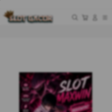
Skip
to
content
Cari
Troli
Login
Navigation
Buka Info Lebih Lanjut