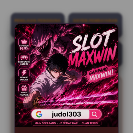
PENILAIAN PENGGUNA
SISTEM PEMBAYARAN
120.123.003
5 Metode
LAYANAN SUPPORT
SISTEM
24/7
Pragmatic Play
JEBOLTOTO
adalah bandar togel Asia terpopuler
dan link situs TOTO slot gacor terpercaya. Kami
menyediakan pasaran togel resmi terlengkap,
game slot online gampang menang, serta
transaksi aman dengan layanan online 24 jam
nonstop setiap hari!