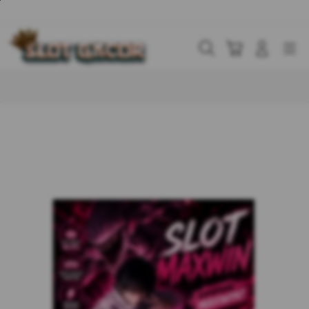
Skip
to
content
Cari
Troli
Login
Navigation
Buka Info Lebih Lanjut