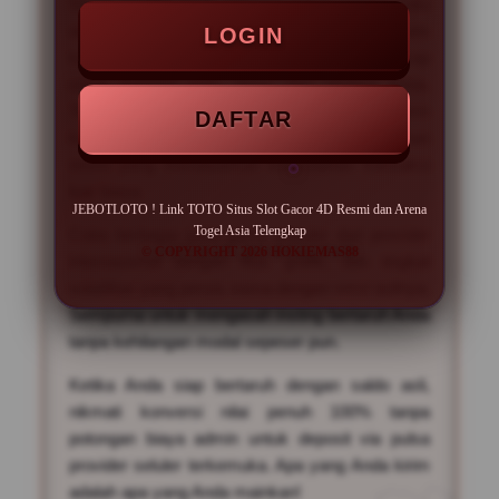
SLOT DEMO hadir sebagai solusi cerdas satu
atap untuk Anda! Kami menyediakan akses gratis
LOGIN
ke ribuan simulator mesin slot online terlengkap
untuk menguji pola, ritme, dan strategi Anda.
Tidak hanya sebagai tempat latihan, platform
DAFTAR
kami juga terintegrasi dengan gerbang taruhan
resmi yang menawarkan kemudahan transaksi
luar biasa.
JEBOTLOTO ! Link TOTO Situs Slot Gacor 4D Resmi dan Arena
Togel Asia Telengkap
Coba berbagai judul game populer dari provider
© COPYRIGHT 2026 HOKIEMAS88
internasional dengan fitur, grafik, dan tingkat
volatilitas yang persis sama dengan versi aslinya.
Sempurna untuk mengasah insting bertaruh Anda
tanpa kehilangan modal sepeser pun.
Ketika Anda siap bertaruh dengan saldo asli,
nikmati konversi nilai penuh 100% tanpa
potongan biaya admin untuk deposit via pulsa
provider seluler terkemuka. Apa yang Anda kirim
adalah apa yang Anda mainkan!