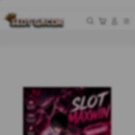
Skip
to
content
Cari
Troli
Login
Navigation
Buka Info Lebih Lanjut