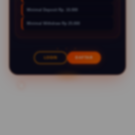
Minimal Deposit Rp. 10.000
Minimal Withdraw Rp 25.000
LOGIN
DAFTAR
Layer Popup Close
JEBOLTOTO: Link Situ
TOTO Slot Gacor Terpercaya
dan Bandar Togel Asia
Terpopuler