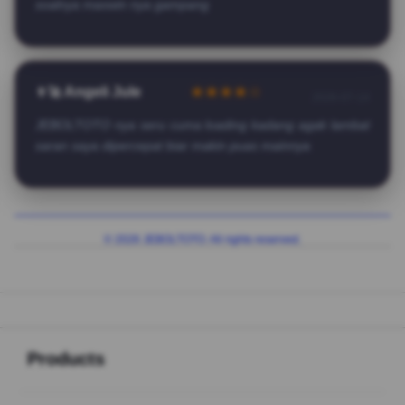
soalnya maxwin nya gampang
Angeli Jule
★★★★☆
2026-07-14
JEBOLTOTO nya seru cuma loading kadang agak lambat
saran saya dipercepat biar makin puas mainnya
© 2026 JEBOLTOTO. All rights reserved.
Buka
Footer Navigation
Products