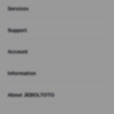
Buka
Services
Buka
Support
Buka
Account
Buka
Information
Buka
About JEBOLTOTO