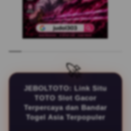
JEBOLTOTO: Link Situ
TOTO Slot Gacor
Terpercaya dan Bandar
Togel Asia Terpopuler