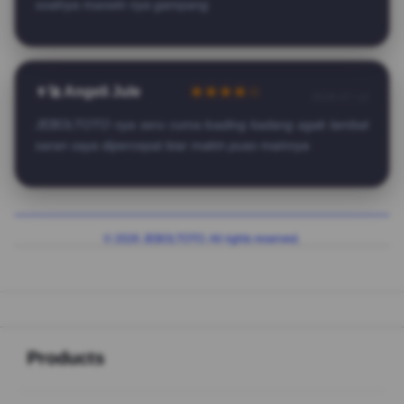
soalnya maxwin nya gampang
Angeli Jule
★★★★☆
2026-07-14
JEBOLTOTO nya seru cuma loading kadang agak lambat
saran saya dipercepat biar makin puas mainnya
© 2026 JEBOLTOTO. All rights reserved.
Buka
Footer Navigation
Products