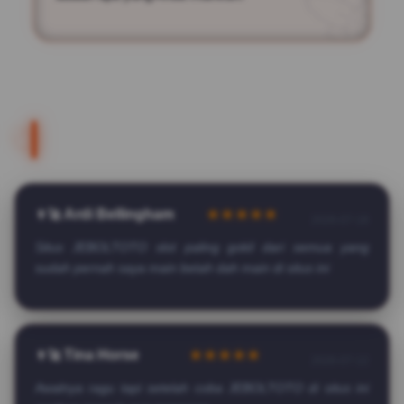
ULASAN TERBARU KOMUNITAS
JEBOLTOTO
Ardi Bellingham
★★★★★
2026-07-18
Situs JEBOLTOTO slot paling gokil dari semua yang
sudah pernah saya main betah dah main di situs ini
Tina Horse
★★★★★
2026-07-12
Awalnya ragu tapi setelah coba JEBOLTOTO di situs ini