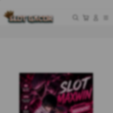
Skip
to
content
Cari
Troli
Login
Navigation
Buka Info Lebih Lanjut