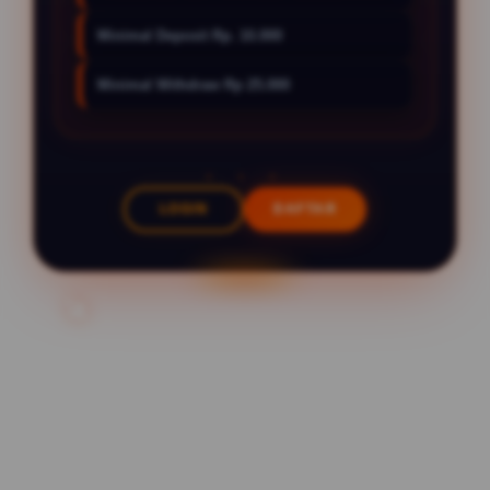
Minimal Deposit Rp. 10.000
Minimal Withdraw Rp 25.000
LOGIN
DAFTAR
Layer Popup Close
JEBOLTOTO: Link Situ
TOTO Slot Gacor Terpercaya
dan Bandar Togel Asia
Terpopuler