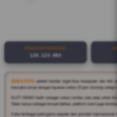
Layer Popup Close
JEBOLTOTO: Link Situ T
PENILAIAN PENGGUNA
S
120.123.003
JEBOLTOTO
adalah bandar togel Asia terpopuler dan link
transaksi aman dengan layanan online 24 jam nonstop setiap h
SLOT DEMO hadir sebagai solusi cerdas satu atap untuk Anda!
Tidak hanya sebagai tempat latihan, platform kami juga teri
Coba berbagai judul game populer dari provider internasional 