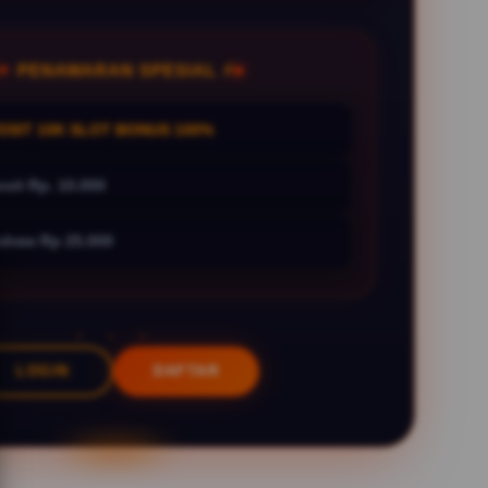
PENAWARAN SPESIAL
SIT 10K SLOT BONUS 100%
sit Rp. 10.000
hdraw Rp 25.000
LOGIN
DAFTAR