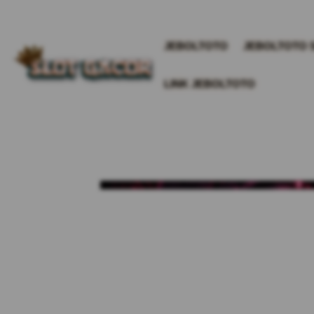
Skip
to
content
JEBOLTOTO
JEBOLTOTO 
LINK JEBOLTOTO
Buka Info Lebih Lanjut