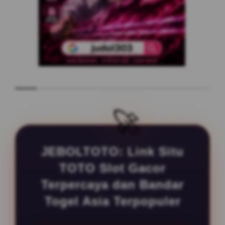
JEBOLTOTO: Link Situ
TOTO Slot Gacor
Terpercaya dan Bandar
Togel Asia Terpopuler