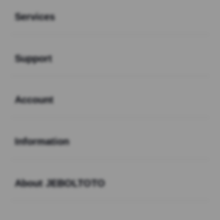
Buka
Services
Buka
Support
Buka
Account
Buka
Information
Buka
About JEBOLTOTO