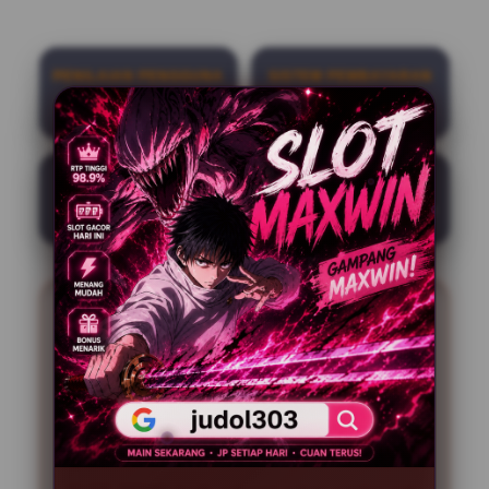
PENILAIAN PENGGUNA
SISTEM PEMBAYARAN
120.123.003
5 Metode
LAYANAN SUPPORT
SISTEM
24/7
Pragmatic Play
JEBOLTOTO
adalah bandar togel Asia terpopuler
dan link situs TOTO slot gacor terpercaya. Kami
menyediakan pasaran togel resmi terlengkap,
game slot online gampang menang, serta
transaksi aman dengan layanan online 24 jam
nonstop setiap hari!