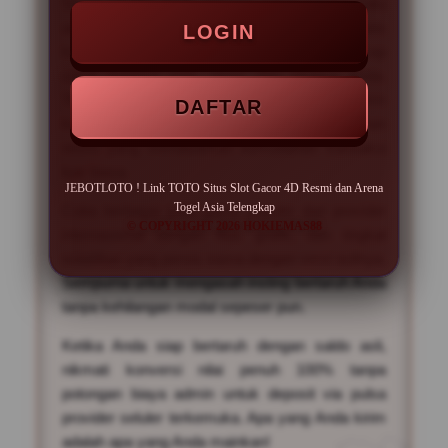
SLOT DEMO hadir sebagai solusi cerdas satu
atap untuk Anda! Kami menyediakan akses gratis
LOGIN
ke ribuan simulator mesin slot online terlengkap
untuk menguji pola, ritme, dan strategi Anda.
Tidak hanya sebagai tempat latihan, platform
DAFTAR
kami juga terintegrasi dengan gerbang taruhan
resmi yang menawarkan kemudahan transaksi
luar biasa.
JEBOTLOTO ! Link TOTO Situs Slot Gacor 4D Resmi dan Arena
Togel Asia Telengkap
Coba berbagai judul game populer dari provider
© COPYRIGHT 2026 HOKIEMAS88
internasional dengan fitur, grafik, dan tingkat
volatilitas yang persis sama dengan versi aslinya.
Sempurna untuk mengasah insting bertaruh Anda
tanpa kehilangan modal sepeser pun.
Ketika Anda siap bertaruh dengan saldo asli,
nikmati konversi nilai penuh 100% tanpa
potongan biaya admin untuk deposit via pulsa
provider seluler terkemuka. Apa yang Anda kirim
adalah apa yang Anda mainkan!