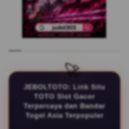
JEBOLTOTO: Link Situ
TOTO Slot Gacor
Terpercaya dan Bandar
Togel Asia Terpopuler