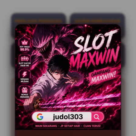
PENILAIAN PENGGUNA
SISTEM PEMBAYARAN
120.123.003
5 Metode
LAYANAN SUPPORT
SISTEM
24/7
Pragmatic Play
JEBOLTOTO
adalah bandar togel Asia terpopuler
dan link situs TOTO slot gacor terpercaya. Kami
menyediakan pasaran togel resmi terlengkap,
game slot online gampang menang, serta
transaksi aman dengan layanan online 24 jam
nonstop setiap hari!