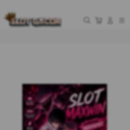
Skip
to
content
Cari
Troli
Login
Navigation
Buka Info Lebih Lanjut