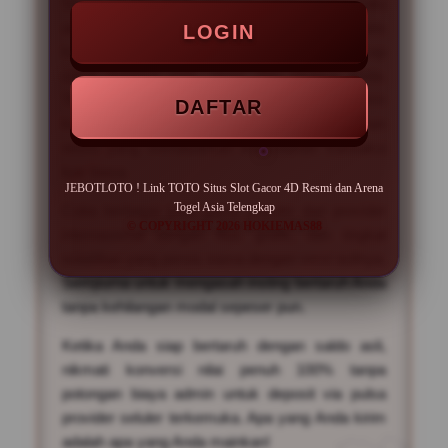
SLOT DEMO hadir sebagai solusi cerdas satu
atap untuk Anda! Kami menyediakan akses gratis
LOGIN
ke ribuan simulator mesin slot online terlengkap
untuk menguji pola, ritme, dan strategi Anda.
Tidak hanya sebagai tempat latihan, platform
DAFTAR
kami juga terintegrasi dengan gerbang taruhan
resmi yang menawarkan kemudahan transaksi
luar biasa.
JEBOTLOTO ! Link TOTO Situs Slot Gacor 4D Resmi dan Arena
Togel Asia Telengkap
Coba berbagai judul game populer dari provider
© COPYRIGHT 2026 HOKIEMAS88
internasional dengan fitur, grafik, dan tingkat
volatilitas yang persis sama dengan versi aslinya.
Sempurna untuk mengasah insting bertaruh Anda
tanpa kehilangan modal sepeser pun.
Ketika Anda siap bertaruh dengan saldo asli,
nikmati konversi nilai penuh 100% tanpa
potongan biaya admin untuk deposit via pulsa
provider seluler terkemuka. Apa yang Anda kirim
adalah apa yang Anda mainkan!